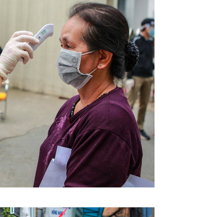
Ch
15
Ch
15
Ch
Ch
Ph
Ch
Th
Ch
15
Ch
15
Ch
15
Ch
Lo