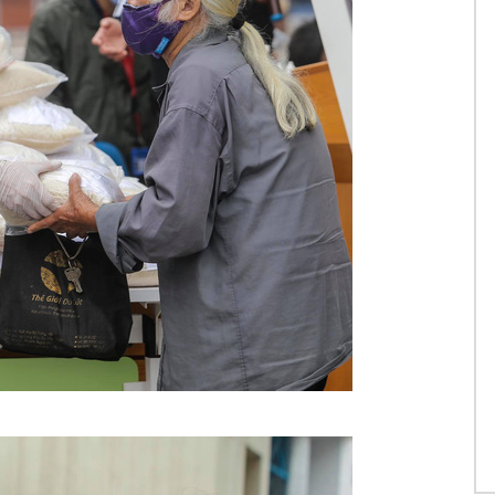
15
Ch
Ch
Vâ
Ch
15
Ch
Ch
Ch
Ch
Xu
Ch
Tr
Ch