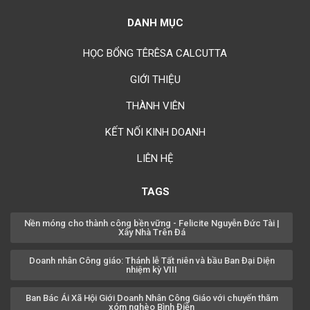
Chúc mừng bổn mạng Chị Rosa Lima Nguyễn Thụy Khánh Hồng
23/08
DANH MỤC
Chúc mừng bổn mạng Anh Augustino Lương Hoằng Đức 28/08
HỌC BỔNG TÊRÊSA CALCUTTA
GIỚI THIỆU
THÀNH VIÊN
KẾT NỐI KINH DOANH
LIÊN HỆ
TAGS
Nền móng cho thành công bền vững - Felicite Nguyễn Đức Tài |
Xây Nhà Trên Đá
Doanh nhân Công giáo: Thánh lễ Tất niên và bầu Ban Đại Diện
nhiệm kỳ VIII
Ban Bác Ái Xã Hội Giới Doanh Nhân Công Giáo với chuyến thăm
xóm nghèo Bình Điền