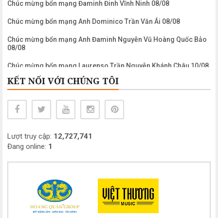
Chúc mừng bổn mạng Đaminh Đinh Vĩnh Ninh 08/08
Chúc mừng bổn mạng Anh Dominico Trần Văn Ái 08/08
Chúc mừng bổn mạng Anh Đaminh Nguyễn Vũ Hoàng Quốc Bảo
08/08
Chúc mừng bổn mạng Laurenso Trần Nguyễn Khánh Châu 10/08
KẾT NỐI VỚI CHÚNG TÔI
Chúc mừng bổn mạng Anh Laurenso Nguyễn Ngọc Biển 10/08
Chúc mừng bổn mạng Chị Maria Clara Phạm Mỹ Khanh 11/08
Chúc mừng bổn mạng Anh Maximiliano Mariakolbe Nguyễn
Công Bình 14/08
Lượt truy cập:
12,727,741
Chúc mừng bổn mạng Chị Maria Nguyễn Thị Mỹ Dung 15/08
Đang online:
1
Chúc mừng bổn mạng Chị Maria Nguyễn Thị Thanh Châu 15/08
Chúc mừng bổn mạng Chị Maria Lê Thị Kim Hồng 15/08
Chúc mừng bổn mạng Chị Maria Đỗ Thị Nguyệt (Khao) 15/08