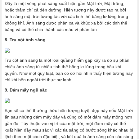
Đây là một vòng phát sáng xuất hiện gần Mặt trời, Mặt trăng,
hoặc thậm chí cả đèn đường. Hiện tượng này được tạo ra bởi
ánh sáng mặt trời tương tác với các tinh thể băng lơ lửng trong
không khí. Ánh sáng được phản xạ và khúc xạ bởi các tinh thể
băng và có thể chia thành các màu vì phân tán.
8. Trụ cột ánh sáng
Trụ cột ánh sáng là một loại quầng hiếm gặp xảy ra do sự phản
chiếu ánh sáng từ nhiều tinh thể băng lơ lửng trong bầu khí
quyển. Như một quy luật, bạn có cơ hội nhìn thấy hiện tượng này
chỉ khi bên ngoài trời thực sự lạnh.
9. Đám mây ngũ sắc
Bạn sẽ có thể thưởng thức hiện tượng tuyệt đẹp này nếu Mặt trời
ẩn sau những đám mây dày và cũng có một đám mây mỏng hơn
gần đó. Tùy thuộc vào vị trí của mặt trời, một đám mây có thể
xuất hiện đầy màu sắc vì các tia sáng có bước sóng khác nhau bị
lệch theo một cách đặc biệt, và kết quả là ánh sáng của các sóng