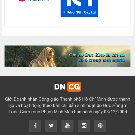
Chúc mừng bổn mạng Chị Maria Đỗ Thị Nguyệt 15/08
Chúc mừng bổn mạng Chị Maria Trần Thị Công Anh 15/08
Chúc mừng bổn mạng Chị Maria Nguyễn Thị Tiết Hạnh 15/08
Chúc mừng bổn mạng Chị Maria Đỗ Thị Tâm 15/08
Chúc mừng bổn mạng Chị Maria Lương Thị Hồng 15/08
Chúc mừng bổn mạng Chị Maria Ngô Thị Yến 15/08
Chúc mừng bổn mạng Chị Maria Diệp Thị Cẩm Hà 15/08
Chúc mừng bổn mạng Chị Maria Vũ Thị Cộng Hòa 15/08
DN
CG
Chúc mừng bổn mạng Chị Maria Nguyễn Tuấn Đông Quân 15/08
Giới Doanh nhân Công giáo Thành phố Hồ Chí Minh được thành
Chúc mừng bổn mạng Chị Maria Lâm Thanh Trúc 15/08
lập và hoạt động theo bản chỉ dẫn sinh hoạt do Đức Hồng Y
Tổng Giám mục Phạm Minh Mẫn ban hành ngày 08/12/2004
Chúc mừng bổn mạng Chị Maria Từ Ngọc Phụng 15/08
Chúc mừng bổn mạng Chị Rosa Nguyễn Mến Quý 23/08