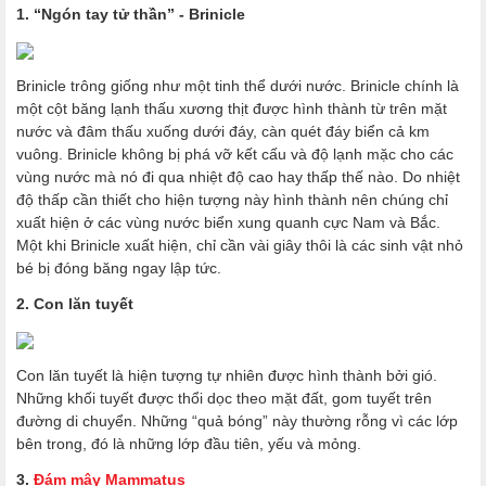
1. “Ngón tay tử thần” - Brinicle
Brinicle trông giống như một tinh thể dưới nước. Brinicle chính là
một cột băng lạnh thấu xương thịt được hình thành từ trên mặt
nước và đâm thấu xuống dưới đáy, càn quét đáy biển cả km
vuông. Brinicle không bị phá vỡ kết cấu và độ lạnh mặc cho các
vùng nước mà nó đi qua nhiệt độ cao hay thấp thế nào. Do nhiệt
độ thấp cần thiết cho hiện tượng này hình thành nên chúng chỉ
xuất hiện ở các vùng nước biển xung quanh cực Nam và Bắc.
Một khi Brinicle xuất hiện, chỉ cần vài giây thôi là các sinh vật nhỏ
bé bị đóng băng ngay lập tức.
2. Con lăn tuyết
Con lăn tuyết là hiện tượng tự nhiên được hình thành bởi gió.
Những khối tuyết được thổi dọc theo mặt đất, gom tuyết trên
đường di chuyển. Những “quả bóng” này thường rỗng vì các lớp
bên trong, đó là những lớp đầu tiên, yếu và mỏng.
3.
Đám mây Mammatus