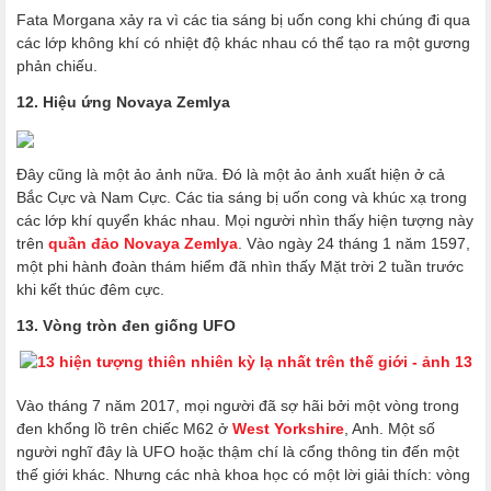
Fata Morgana xảy ra vì các tia sáng bị uốn cong khi chúng đi qua
các lớp không khí có nhiệt độ khác nhau có thể tạo ra một gương
phản chiếu.
12. Hiệu ứng Novaya Zemlya
Đây cũng là một ảo ảnh nữa. Đó là một ảo ảnh xuất hiện ở cả
Bắc Cực và Nam Cực. Các tia sáng bị uốn cong và khúc xạ trong
các lớp khí quyển khác nhau. Mọi người nhìn thấy hiện tượng này
trên
quần đảo Novaya Zemlya
. Vào ngày 24 tháng 1 năm 1597,
một phi hành đoàn thám hiểm đã nhìn thấy Mặt trời 2 tuần trước
khi kết thúc đêm cực.
13. Vòng tròn đen giống UFO
Vào tháng 7 năm 2017, mọi người đã sợ hãi bởi một vòng trong
đen khổng lồ trên chiếc M62 ở
West Yorkshire
, Anh. Một số
người nghĩ đây là UFO hoặc thậm chí là cổng thông tin đến một
thế giới khác. Nhưng các nhà khoa học có một lời giải thích: vòng