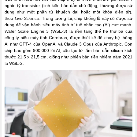
nghìn tỷ transistor (linh kiện bán dẫn chủ động, thường được sử
dụng như một phần tử khuếch đại hoặc một khóa điện tử),
theo
Live Science
. Trong tương lai, chip khổng lồ này sẽ được sử
dụng để vận hành siêu máy tính trí tuệ nhân tạo (AI) cực mạnh.
Wafer Scale Engine 3 (WSE-3) là nền tảng thế hệ thứ ba của
công ty siêu máy tính Cerebras, được thiết kế để chạy hệ thống
AI như GPT-4 của OpenAI và Claude 3 Opus của Anthropic. Con
chip bao gồm 900.000 lõi AI, cấu tạo từ tấm bán dẫn silicon kích
thước 21,5 x 21,5 cm, giống như phiên bản tiền nhiệm năm 2021
là WSE-2.