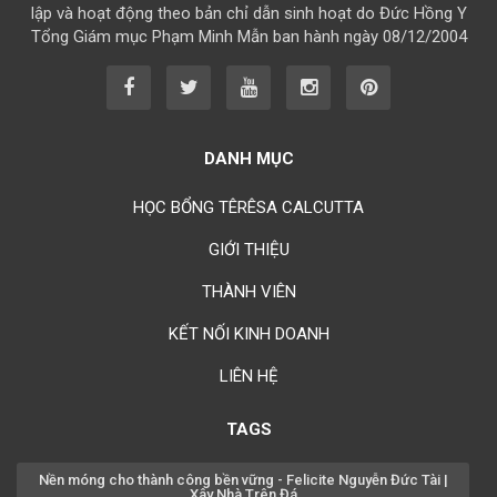
Chúc mừng bổn mạng Chị Maria Lâm Thanh Trúc 15/08
lập và hoạt động theo bản chỉ dẫn sinh hoạt do Đức Hồng Y
Tổng Giám mục Phạm Minh Mẫn ban hành ngày 08/12/2004
Chúc mừng bổn mạng Chị Maria Từ Ngọc Phụng 15/08
Chúc mừng bổn mạng Chị Rosa Nguyễn Mến Quý 23/08
Chúc mừng bổn mạng Chị Rosa Lima Nguyễn Thụy Khánh Hồng
23/08
DANH MỤC
Chúc mừng bổn mạng Anh Augustino Lương Hoằng Đức 28/08
HỌC BỔNG TÊRÊSA CALCUTTA
GIỚI THIỆU
THÀNH VIÊN
KẾT NỐI KINH DOANH
LIÊN HỆ
TAGS
Nền móng cho thành công bền vững - Felicite Nguyễn Đức Tài |
Xây Nhà Trên Đá