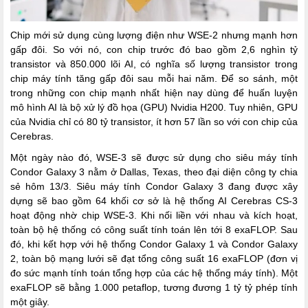
Chip mới sử dụng cùng lượng điện như WSE-2 nhưng mạnh hơn
gấp đôi. So với nó, con chip trước đó bao gồm 2,6 nghìn tỷ
transistor và 850.000 lõi AI, có nghĩa số lượng transistor trong
chip máy tính tăng gấp đôi sau mỗi hai năm. Để so sánh, một
trong những con chip mạnh nhất hiện nay dùng để huấn luyện
mô hình AI là bộ xử lý đồ họa (GPU) Nvidia H200. Tuy nhiên, GPU
của Nvidia chỉ có 80 tỷ transistor, ít hơn 57 lần so với con chip của
Cerebras.
Một ngày nào đó, WSE-3 sẽ được sử dụng cho siêu máy tính
Condor Galaxy 3 nằm ở Dallas, Texas, theo đại diện công ty chia
sẻ hôm 13/3. Siêu máy tính Condor Galaxy 3 đang được xây
dựng sẽ bao gồm 64 khối cơ sở là hệ thống AI Cerebras CS-3
hoạt động nhờ chip WSE-3. Khi nối liền với nhau và kích hoạt,
toàn bộ hệ thống có công suất tính toán lên tới 8 exaFLOP. Sau
đó, khi kết hợp với hệ thống Condor Galaxy 1 và Condor Galaxy
2, toàn bộ mạng lưới sẽ đạt tổng công suất 16 exaFLOP (đơn vị
đo sức mạnh tính toán tổng hợp của các hệ thống máy tính). Một
exaFLOP sẽ bằng 1.000 petaflop, tương đương 1 tỷ tỷ phép tính
một giây.