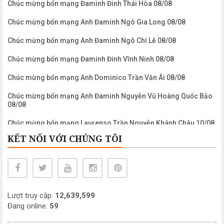
Chúc mừng bổn mạng Đaminh Đinh Thái Hòa 08/08
Chúc mừng bổn mạng Anh Đaminh Ngô Gia Long 08/08
Chúc mừng bổn mạng Anh Đaminh Ngô Chí Lễ 08/08
Chúc mừng bổn mạng Đaminh Đinh Vĩnh Ninh 08/08
Chúc mừng bổn mạng Anh Dominico Trần Văn Ái 08/08
Chúc mừng bổn mạng Anh Đaminh Nguyễn Vũ Hoàng Quốc Bảo
08/08
Chúc mừng bổn mạng Laurenso Trần Nguyễn Khánh Châu 10/08
KẾT NỐI VỚI CHÚNG TÔI
Chúc mừng bổn mạng Anh Laurenso Nguyễn Ngọc Biển 10/08
Chúc mừng bổn mạng Chị Maria Clara Phạm Mỹ Khanh 11/08
Chúc mừng bổn mạng Anh Maximiliano Mariakolbe Nguyễn
Công Bình 14/08
Lượt truy cập:
12,639,599
Chúc mừng bổn mạng Chị Maria Nguyễn Thị Mỹ Dung 15/08
Đang online:
59
Chúc mừng bổn mạng Chị Maria Nguyễn Thị Thanh Châu 15/08