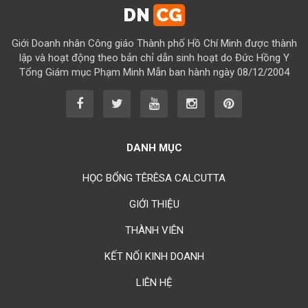
Chúc mừng bổn mạng Chị Maria Vũ Thị Cộng Hòa 15/08
DN
CG
Chúc mừng bổn mạng Chị Maria Nguyễn Tuấn Đông Quân 15/08
Giới Doanh nhân Công giáo Thành phố Hồ Chí Minh được thành
Chúc mừng bổn mạng Chị Maria Lâm Thanh Trúc 15/08
lập và hoạt động theo bản chỉ dẫn sinh hoạt do Đức Hồng Y
Tổng Giám mục Phạm Minh Mẫn ban hành ngày 08/12/2004
Chúc mừng bổn mạng Chị Maria Từ Ngọc Phụng 15/08
Chúc mừng bổn mạng Chị Rosa Nguyễn Mến Quý 23/08
Chúc mừng bổn mạng Chị Rosa Lima Nguyễn Thụy Khánh Hồng
23/08
DANH MỤC
Chúc mừng bổn mạng Anh Augustino Lương Hoằng Đức 28/08
HỌC BỔNG TÊRÊSA CALCUTTA
GIỚI THIỆU
THÀNH VIÊN
KẾT NỐI KINH DOANH
LIÊN HỆ