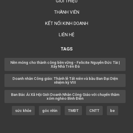
GIỚI THIỆU
THÀNH VIÊN
KẾT NỐI KINH DOANH
LIÊN HỆ
TAGS
Nền móng cho thành công bền vững - Felicite Nguyễn Đức Tài |
Xây Nhà Trên Đá
Doanh nhân Công giáo: Thánh lễ Tất niên và bầu Ban Đại Diện
nhiệm kỳ VIII
Ban Bác Ái Xã Hội Giới Doanh Nhân Công Giáo với chuyến thăm
xóm nghèo Bình Điền
sức khỏe
góc nhìn
TMĐT
CNTT
be