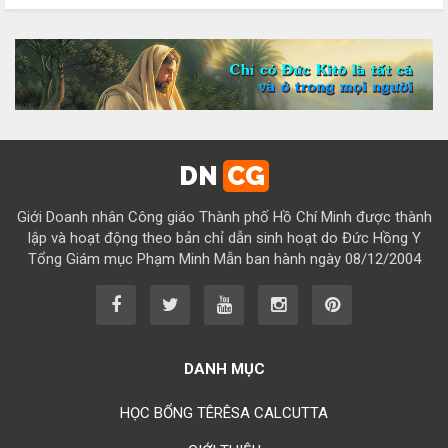
Chúc mừng bổn mạng Chị Maria Đỗ Thị Tâm 15/08
Chúc mừng bổn mạng Chị Maria Lương Thị Hồng 15/08
Chúc mừng bổn mạng Chị Maria Ngô Thị Yến 15/08
Chúc mừng bổn mạng Chị Maria Diệp Thị Cẩm Hà 15/08
Chúc mừng bổn mạng Chị Maria Vũ Thị Cộng Hòa 15/08
DN
CG
Chúc mừng bổn mạng Chị Maria Nguyễn Tuấn Đông Quân 15/08
Giới Doanh nhân Công giáo Thành phố Hồ Chí Minh được thành
Chúc mừng bổn mạng Chị Maria Lâm Thanh Trúc 15/08
lập và hoạt động theo bản chỉ dẫn sinh hoạt do Đức Hồng Y
Tổng Giám mục Phạm Minh Mẫn ban hành ngày 08/12/2004
Chúc mừng bổn mạng Chị Maria Từ Ngọc Phụng 15/08
Chúc mừng bổn mạng Chị Rosa Nguyễn Mến Quý 23/08
Chúc mừng bổn mạng Chị Rosa Lima Nguyễn Thụy Khánh Hồng
23/08
DANH MỤC
Chúc mừng bổn mạng Anh Augustino Lương Hoằng Đức 28/08
HỌC BỔNG TÊRÊSA CALCUTTA