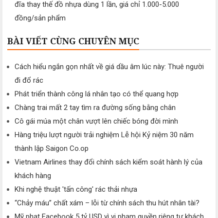
đĩa thay thế đồ nhựa dùng 1 lần, giá chỉ 1.000-5.000
đồng/sản phẩm
BÀI VIẾT CÙNG CHUYÊN MỤC
Cách hiểu ngắn gọn nhất về giá dầu âm lúc này: Thuê người
đi đổ rác
Phát triển thành công lá nhân tạo có thể quang hợp
Chàng trai mất 2 tay tìm ra đường sống bằng chân
Cô gái múa một chân vượt lên chiếc bóng đời mình
Hàng triệu lượt người trải nghiệm Lễ hội Kỷ niệm 30 năm
thành lập Saigon Co.op
Vietnam Airlines thay đổi chính sách kiểm soát hành lý của
khách hàng
Khi nghệ thuật 'tấn công' rác thải nhựa
“Chảy máu” chất xám – lỗi từ chính sách thu hút nhân tài?
Mỹ phạt Facebook 5 tỷ USD vì vi phạm quyền riêng tư khách