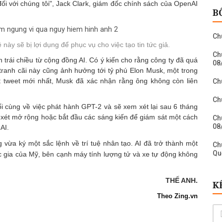
đối với chúng tôi", Jack Clark, giám đốc chính sách của OpenAI
B
Ch
ày sẽ bị lợi dụng để phục vụ cho việc tạo tin tức giả.
Ch
trái chiều từ cộng đồng AI. Có ý kiến cho rằng công ty đã quá
08
 tranh cãi này cũng ảnh hưởng tới tỷ phú Elon Musk, một trong
 tweet mới nhất, Musk đã xác nhận rằng ông không còn liên
Ch
Ch
i cùng về việc phát hành GPT-2 và sẽ xem xét lại sau 6 tháng
 xét mở rộng hoặc bắt đầu các sáng kiến để giám sát một cách
Ch
08
AI.
vừa ký một sắc lệnh về trí tuệ nhân tạo. AI đã trở thành một
Ch
Qu
ốc gia của Mỹ, bên cạnh máy tính lượng tử và xe tự động không
Ch
Ch
THẾ ANH.
K
Theo Zing.vn
Ch
Bi