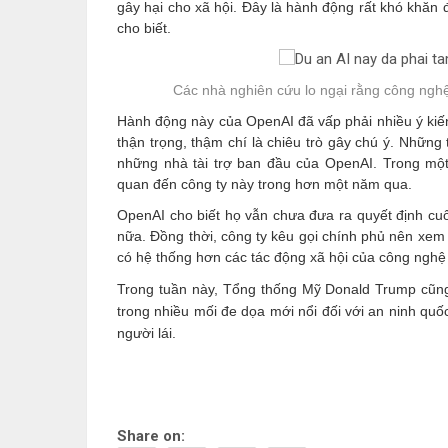
gây hại cho xã hội. Đây là hành động rất khó khăn 
cho biết.
Các nhà nghiên cứu lo ngại rằng công nghệ n
Hành động này của OpenAI đã vấp phải nhiều ý kiến 
thận trọng, thậm chí là chiêu trò gây chú ý. Những
những nhà tài trợ ban đầu của OpenAI. Trong một
quan đến công ty này trong hơn một năm qua.
OpenAI cho biết họ vẫn chưa đưa ra quyết định cuố
nữa. Đồng thời, công ty kêu gọi chính phủ nên xem
có hệ thống hơn các tác động xã hội của công nghệ 
Trong tuần này, Tổng thống Mỹ Donald Trump cũng 
trong nhiều mối đe dọa mới nổi đối với an ninh qu
người lái.
Share on: