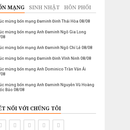
ỔN MẠNG
SINH NHẬT
HÔN PHỐI
úc mừng bổn mạng Đaminh Đinh Thái Hòa 08/08
úc mừng bổn mạng Anh Đaminh Ngô Gia Long
/08
úc mừng bổn mạng Anh Đaminh Ngô Chí Lễ 08/08
úc mừng bổn mạng Đaminh Đinh Vĩnh Ninh 08/08
úc mừng bổn mạng Anh Dominico Trần Văn Ái
/08
úc mừng bổn mạng Anh Đaminh Nguyễn Vũ Hoàng
ốc Bảo 08/08
úc mừng bổn mạng Laurenso Trần Nguyễn Khánh
âu 10/08
ẾT NỐI VỚI CHÚNG TÔI
úc mừng bổn mạng Anh Laurenso Nguyễn Ngọc
ển 10/08