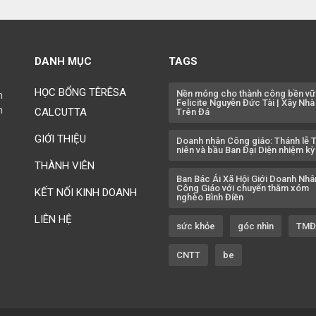
Ch
Th
DANH MỤC
TAGS
Ch
15
HỌC BỔNG TÊRÊSA
Nền móng cho thành công bền vữ
h
Ch
Felicite Nguyễn Đức Tài | Xây Nhà
h
CALCUTTA
Trên Đá
15
GIỚI THIỆU
Ch
Doanh nhân Công giáo: Thánh lễ T
niên và bầu Ban Đại Diện nhiệm kỳ 
15
THÀNH VIÊN
Ch
Ban Bác Ái Xã Hội Giới Doanh Nhâ
Công Giáo với chuyến thăm xóm
Lo
KẾT NỐI KINH DOANH
nghèo Bình Điền
Ch
LIÊN HỆ
sức khỏe
góc nhìn
TMĐ
15
Ch
CNTT
be
Ch
15