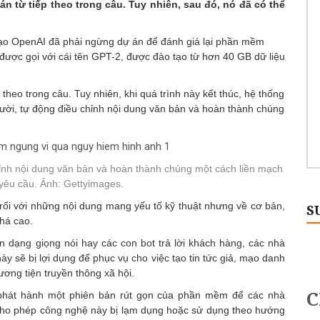
 từ tiếp theo trong câu. Tuy nhiên, sau đó, nó đã có thể
 tạo OpenAI đã phải ngừng dự án để đánh giá lại phần mềm
ược gọi với cái tên GPT-2, được đào tạo từ hơn 40 GB dữ liệu
theo trong câu. Tuy nhiên, khi quá trình này kết thúc, hệ thống
ười, tự động điều chỉnh nội dung văn bản và hoàn thành chúng
chỉnh nội dung văn bản và hoàn thành chúng một cách liền mạch
 yêu cầu. Ảnh: Gettyimages.
i với những nội dung mang yếu tố kỹ thuật nhưng về cơ bản,
S
há cao.
n dạng giọng nói hay các con bot trả lời khách hàng, các nhà
y sẽ bị lợi dụng để phục vụ cho việc tạo tin tức giả, mạo danh
ơng tiện truyền thông xã hội.
ỉ phát hành một phiên bản rút gọn của phần mềm để các nhà
cho phép công nghệ này bị lạm dụng hoặc sử dụng theo hướng