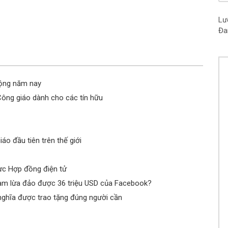
Ch
Kh
Lư
Đa
Ch
Ng
Ch
15
động năm nay
Ch
Ch
ông giáo dành cho các tín hữu
Ch
15
o đầu tiên trên thế giới
Ch
15
Ch
ực Hợp đồng điện tử
Nam lừa đảo được 36 triệu USD của Facebook?
Ch
Vâ
nghĩa được trao tặng đúng người cần
Ch
15