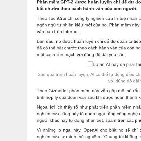
Phần mềm GPT-2 được huấn luyện chỉ để dự đoán
bắt chước theo cách hành văn của con người.
Theo TechCrunch,
công ty nghiên cứu trí tuệ nhân
ngôn ngữ tự nhiên kiểu mới của họ. Phần mềm này đ
văn bản trên Internet.
Ban đầu, nó được huấn luyện chỉ để dự đoán từ tiếp 
đã có thể bắt chước theo cách hành văn của con ng
một cách liền mạch với đúng độ dài yêu cầu.
Sau quá trình huấn luyện, AI có thể tự động điều 
với đúng độ dài
Theo Gizmodo, phần mềm này vẫn gặp một số rắc rố
tính hợp lý của đoạn văn sau khi được hoàn thành k
Ngoài lợi ích thấy rõ như phát triển phần mềm nhậ
nghiên cứu cũng bày tỏ quan ngại rằng công nghệ nà
người khác hay tự động nhận xét, spam trên các phư
Vì những lo ngại này, OpenAI cho biết họ sẽ ch
nghiên cứu tự mình thử nghiệm. "Chúng tôi không 