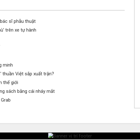
Ch
Ch
bác sĩ phẫu thuật
ù' trên xe tự hành
Ch
Ch
Xu
Ch
g minh
Tr
' thuần Việt sắp xuất trận?
Ch
 thế giới
Ch
rang sách bằng cái nháy mắt
15
 Grab
Ch
15
Ch
Ch
Ph