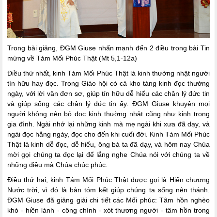
Trong bài giảng, ĐGM Giuse nhấn mạnh đến 2 điều trong bài Tin
mừng về Tám Mối Phúc Thật (Mt 5,1-12a)
Điều thứ nhất, kinh Tám Mối Phúc Thật là kinh thường nhật người
tín hữu hay đọc. Trong Giáo hội có cả kho tàng kinh đọc thường
ngày, với lời văn đơn sơ, giúp tín hữu dễ hiểu các chân lý đức tin
và giúp sống các chân lý đức tin ấy. ĐGM Giuse khuyên mọi
người không nên bỏ đọc kinh thường nhật cũng như kinh trong
gia đình. Ngài nhớ lại những kinh mà mẹ ngài khi xưa đã dạy, và
ngài đọc hằng ngày, đọc cho đến khi cuối đời. Kinh Tám Mối Phúc
Thật là kinh dễ đọc, dễ hiểu, ông bà ta đã dạy, và hôm nay Chúa
mời gọi chúng ta đọc lại để lắng nghe Chúa nói với chúng ta về
những điều mà Chúa chúc phúc.
Điều thứ hai, kinh Tám Mối Phúc Thật được gọi là Hiến chương
Nước trời, vì đó là bản tóm kết giúp chúng ta sống nên thánh.
ĐGM Giuse đã giảng giải chi tiết các Mối phúc: Tâm hồn nghèo
khó - hiền lành - công chính - xót thương người - tâm hồn trong