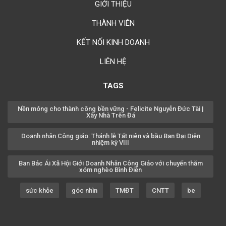
GIỚI THIỆU
THÀNH VIÊN
KẾT NỐI KINH DOANH
LIÊN HỆ
TAGS
Nền móng cho thành công bền vững - Felicite Nguyễn Đức Tài |
Xây Nhà Trên Đá
Doanh nhân Công giáo: Thánh lễ Tất niên và bầu Ban Đại Diện
nhiệm kỳ VIII
Ban Bác Ái Xã Hội Giới Doanh Nhân Công Giáo với chuyến thăm
xóm nghèo Bình Điền
sức khỏe
góc nhìn
TMĐT
CNTT
be