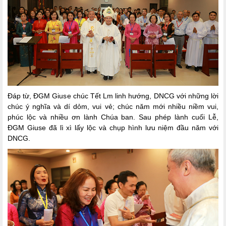
Đáp từ, ĐGM Giuse chúc Tết Lm linh hướng, DNCG với những lời
chúc ý nghĩa và dí dỏm, vui vẻ; chúc năm mới nhiều niềm vui,
phúc lộc và nhiều ơn lành Chúa ban. Sau phép lành cuối Lễ,
ĐGM Giuse đã lì xì lấy lộc và chụp hình lưu niệm đầu năm với
DNCG.