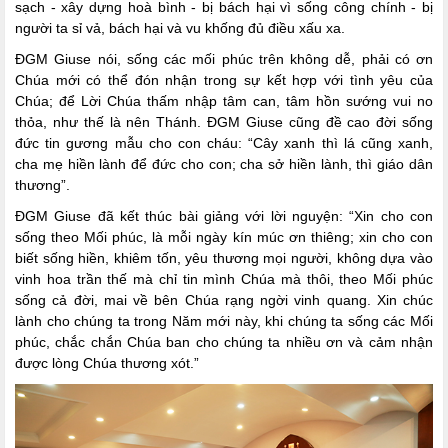
sạch - xây dựng hoà bình - bị bách hại vì sống công chính - bị
người ta sỉ vả, bách hại và vu khống đủ điều xấu xa.
ĐGM Giuse nói, sống các mối phúc trên không dễ, phải có ơn
Chúa mới có thể đón nhận trong sự kết hợp với tình yêu của
Chúa; để Lời Chúa thấm nhập tâm can, tâm hồn sướng vui no
thỏa, như thế là nên Thánh. ĐGM Giuse cũng đề cao đời sống
đức tin gương mẫu cho con cháu: “Cây xanh thì lá cũng xanh,
cha mẹ hiền lành để đức cho con; cha sở hiền lành, thì giáo dân
thương”.
ĐGM Giuse đã kết thúc bài giảng với lời nguyện: “Xin cho con
sống theo Mối phúc, là mỗi ngày kín múc ơn thiêng; xin cho con
biết sống hiền, khiêm tốn, yêu thương mọi người, không dựa vào
vinh hoa trần thế mà chỉ tin mình Chúa mà thôi, theo Mối phúc
sống cả đời, mai về bên Chúa rạng ngời vinh quang. Xin chúc
lành cho chúng ta trong Năm mới này, khi chúng ta sống các Mối
phúc, chắc chắn Chúa ban cho chúng ta nhiều ơn và cảm nhận
được lòng Chúa thương xót.”