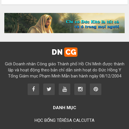
Chúc mừng bổn mạng Chị Maria Đỗ Thị Tâm 15/08
Chúc mừng bổn mạng Chị Maria Lương Thị Hồng 15/08
Chúc mừng bổn mạng Chị Maria Ngô Thị Yến 15/08
Chúc mừng bổn mạng Chị Maria Diệp Thị Cẩm Hà 15/08
Chúc mừng bổn mạng Chị Maria Vũ Thị Cộng Hòa 15/08
DN
CG
Chúc mừng bổn mạng Chị Maria Nguyễn Tuấn Đông Quân 15/08
Giới Doanh nhân Công giáo Thành phố Hồ Chí Minh được thành
Chúc mừng bổn mạng Chị Maria Lâm Thanh Trúc 15/08
lập và hoạt động theo bản chỉ dẫn sinh hoạt do Đức Hồng Y
Tổng Giám mục Phạm Minh Mẫn ban hành ngày 08/12/2004
Chúc mừng bổn mạng Chị Maria Từ Ngọc Phụng 15/08
Chúc mừng bổn mạng Chị Rosa Nguyễn Mến Quý 23/08
Chúc mừng bổn mạng Chị Rosa Lima Nguyễn Thụy Khánh Hồng
23/08
DANH MỤC
Chúc mừng bổn mạng Anh Augustino Lương Hoằng Đức 28/08
HỌC BỔNG TÊRÊSA CALCUTTA