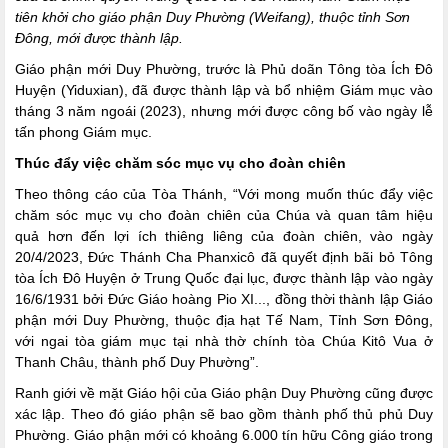
tiên khởi cho giáo phận Duy Phường (Weifang), thuộc tỉnh Sơn
Đông, mới được thành lập.
Giáo phận mới Duy Phường, trước là Phủ doãn Tông tòa Ích Đô
Huyện (Yiduxian), đã được thành lập và bổ nhiệm Giám mục vào
tháng 3 năm ngoái (2023), nhưng mới được công bố vào ngày lễ
tấn phong Giám mục.
Thúc đẩy việc chăm sóc mục vụ cho đoàn chiên
Theo thông cáo của Tòa Thánh, “Với mong muốn thúc đẩy việc
chăm sóc mục vụ cho đoàn chiên của Chúa và quan tâm hiệu
quả hơn đến lợi ích thiêng liêng của đoàn chiên, vào ngày
20/4/2023, Đức Thánh Cha Phanxicô đã quyết định bãi bỏ Tông
tòa Ích Đô Huyện ở Trung Quốc đại lục, được thành lập vào ngày
16/6/1931 bởi Đức Giáo hoàng Pio XI..., đồng thời thành lập Giáo
phận mới Duy Phường, thuộc địa hạt Tế Nam, Tỉnh Sơn Đông,
với ngai tòa giám mục tại nhà thờ chính tòa Chúa Kitô Vua ở
Thanh Châu, thành phố Duy Phường”.
Ranh giới về mặt Giáo hội của Giáo phận Duy Phường cũng được
xác lập. Theo đó giáo phận sẽ bao gồm thành phố thủ phủ Duy
Phường. Giáo phận mới có khoảng 6.000 tín hữu Công giáo trong