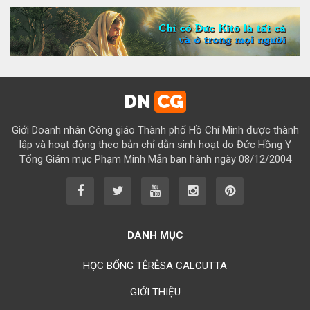
Chúc mừng bổn mạng Chị Maria Lương Thị Hồng 15/08
Chúc mừng bổn mạng Chị Maria Ngô Thị Yến 15/08
Chúc mừng bổn mạng Chị Maria Diệp Thị Cẩm Hà 15/08
Chúc mừng bổn mạng Chị Maria Vũ Thị Cộng Hòa 15/08
DN
CG
Chúc mừng bổn mạng Chị Maria Nguyễn Tuấn Đông Quân 15/08
Giới Doanh nhân Công giáo Thành phố Hồ Chí Minh được thành
Chúc mừng bổn mạng Chị Maria Lâm Thanh Trúc 15/08
lập và hoạt động theo bản chỉ dẫn sinh hoạt do Đức Hồng Y
Tổng Giám mục Phạm Minh Mẫn ban hành ngày 08/12/2004
Chúc mừng bổn mạng Chị Maria Từ Ngọc Phụng 15/08
Chúc mừng bổn mạng Chị Rosa Nguyễn Mến Quý 23/08
Chúc mừng bổn mạng Chị Rosa Lima Nguyễn Thụy Khánh Hồng
23/08
DANH MỤC
Chúc mừng bổn mạng Anh Augustino Lương Hoằng Đức 28/08
HỌC BỔNG TÊRÊSA CALCUTTA
GIỚI THIỆU