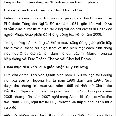
tổng số hơn 9 triệu dân, với 10 linh mục và 6 nữ tu phục vụ.
Hiệp nhất và hiệp thông với Đức Thánh Cha
Fides nhấn mạnh rằng lịch sử của giáo phận Duy Phường, cựu
Phủ doãn Tông tòa Nghĩa Đô từ năm 1931, gắn liền với sứ vụ
truyền giáo được thực hiện tại vùng đất đó bởi các tu sĩ Phanxicô
người Pháp. Giáo phận đã không trống tòa kể từ năm 2008.
Trong những năm không có Giám mục, cộng đồng giáo phận tiếp
tục bước đi trong sự hiệp nhất và thể hiện một cách sinh động
việc theo Chúa Kitô và niềm đam mê loan báo Tin Mừng, trong sự
hiệp thông với Đức Thánh Cha và với Giáo hội Roma.
Giám mục tiên khởi của giáo phận Duy Phường
Đức cha Antôn Tôn Văn Quân sinh năm 1970 và học tại Chủng
viện Xà Sơn ở Thượng Hải từ năm 1989 đến năm 1994. Ngài
được thụ phong linh mục vào năm 1995 tại Nhà thờ Chính tòa
Bắc Kinh. Ngài đảm nhận công việc mục vụ ở Sơn Đông vào năm
2005 nhưng đến năm 2007 ngài sang Ailen để tiếp tục việc đào
tạo. Năm 2008, ngài trở lại Duy Phường và tiếp tục thi hành mục
vụ ở đó.
Việc bổ nhiệm mới được thực hiện trong “bối cảnh” của thỏa