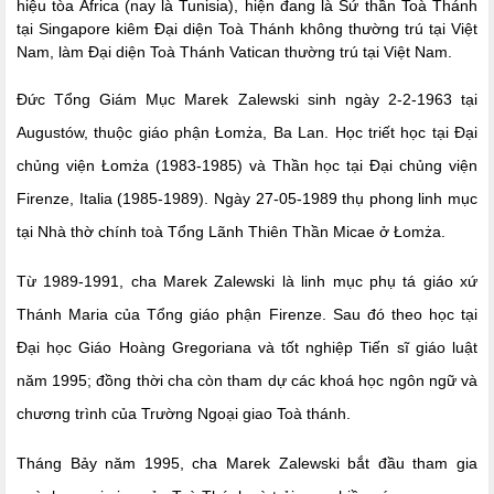
hiệu tòa Africa (nay là Tunisia),
hiện đang là Sứ thần Toà Thánh
tại Singapore kiêm Đại diện Toà Thánh không thường trú tại Việt
Nam, làm Đại diện Toà Thánh Vatican thường trú tại Việt Nam.
Đức Tổng Giám Mục Marek Zalewski sinh ngày 2-2-1963 tại
Augustów, thuộc giáo phận Łomża, Ba Lan. Học triết học tại Đại
chủng viện Łomża (1983-1985) và Thần học tại Đại chủng viện
Firenze, Italia (1985-1989). Ngày 27-05-1989 thụ phong linh mục
tại Nhà thờ chính toà Tổng Lãnh Thiên Thần Micae ở Łomża.
Từ 1989-1991, cha Marek Zalewski là linh mục phụ tá giáo xứ
Thánh Maria của Tổng giáo phận Firenze. Sau đó theo học tại
Đại học Giáo Hoàng Gregoriana và tốt nghiệp Tiến sĩ giáo luật
năm 1995; đồng thời cha còn tham dự các khoá học ngôn ngữ và
chương trình của Trường Ngoại giao Toà thánh.
Tháng Bảy năm 1995, cha Marek Zalewski bắt đầu tham gia