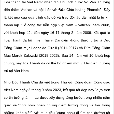
Tòa thánh tại Việt Nam
” nhân dịp Chủ tịch nước Võ Văn Thưởng
đến thăm Vatican và hội kiến với Đức Giáo
h
oàng Phanxicô. Đây
là kết quả của quá trình gặp gỡ và trao đổi
lâu dài,
nhất là từ
khi
thành lập “Tổ công tác hỗn hợp Việt Nam – Vatican” năm 2008
,
với
khoá họp đầu tiên ngày 16-17 tháng 2 năm 2009.
Kết quả là
Toà Thánh đã bổ nhiệm
hai vị Đại diện không thường trú là Đức
Tổng Giám
m
ục Leopoldo Girelli (2011-2017) và Đức Tổng Giám
Mục Marek Zalewski (2018-2023)
.
Sau 14 năm với 10 khoá họp
chung
, nay
Toà Thánh
đã
có thể
bổ nhiệm
một
vị Đại diện thường
trú
tại Việt Nam.
Như Đức Thánh Cha đã viết t
rong Thư gửi Cộng đoàn Công giáo
Việt Nam
ngày 8 tháng 9 năm 2023, kết quả tốt đẹp này
“dựa trên
sự tin tưởng lẫn nhau được xây dựng từng bước trong nhiều năm
qua” và “nhờ nhìn nhận những điểm tương đồng và tôn trọng
những khác biệt”
,
với mục tiêu
“cùng nhau đi tìm con đường tốt