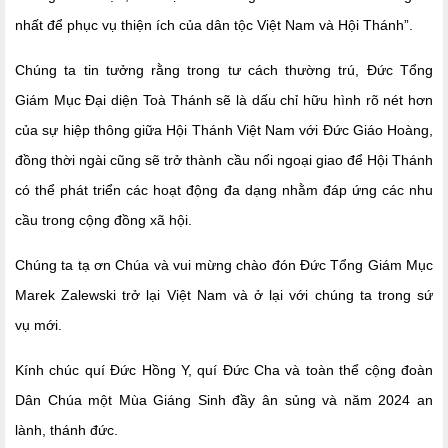
nhất để phục vụ thiện ích của dân tộc Việt Nam và Hội Thánh”
.
Chúng ta tin tưởng rằng
trong tư cách thường trú, Đức Tổng
Giám Mục Đại diện Toà Thánh sẽ là dấu chỉ hữu hình rõ nét hơn
của sự hiệp thông giữa Hội Thánh Việt Nam với Đức Giáo Hoàng,
đồng thời ngài cũng sẽ trở thành cầu nối ngoại giao
để Hội Thánh
có thể phát triển
các hoạt động
đa dạng
nhằm đáp ứng các
nhu
cầu
trong cộng đồng xã hội.
Chúng ta tạ ơn Chúa và vui mừng chào đón Đức Tổng Giám Mục
Marek Zalewski trở lại Việt Nam và ở lại với chúng ta trong sứ
vụ
mới
.
Kính chúc quí Đức Hồng Y, quí Đức Cha và toàn thể cộng đoàn
Dân Chúa một Mùa Giáng Sinh đầy ân sủng và năm 2024 an
lành, thánh đức.