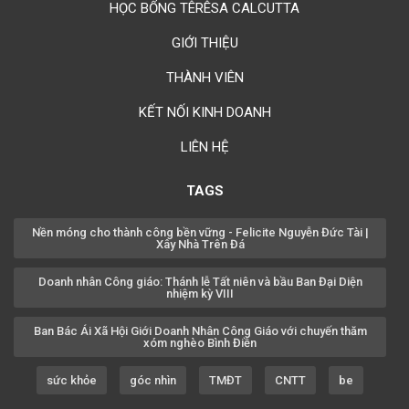
HỌC BỔNG TÊRÊSA CALCUTTA
GIỚI THIỆU
THÀNH VIÊN
KẾT NỐI KINH DOANH
LIÊN HỆ
TAGS
Nền móng cho thành công bền vững - Felicite Nguyễn Đức Tài |
Xây Nhà Trên Đá
Doanh nhân Công giáo: Thánh lễ Tất niên và bầu Ban Đại Diện
nhiệm kỳ VIII
Ban Bác Ái Xã Hội Giới Doanh Nhân Công Giáo với chuyến thăm
xóm nghèo Bình Điền
sức khỏe
góc nhìn
TMĐT
CNTT
be