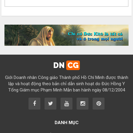
Chúc mừng bổn mạng Chị Maria Nguyễn Thị Tiết Hạnh 15/08
Chúc mừng bổn mạng Chị Maria Đỗ Thị Tâm 15/08
Chúc mừng bổn mạng Chị Maria Lương Thị Hồng 15/08
Chúc mừng bổn mạng Chị Maria Ngô Thị Yến 15/08
Chúc mừng bổn mạng Chị Maria Diệp Thị Cẩm Hà 15/08
Chúc mừng bổn mạng Chị Maria Vũ Thị Cộng Hòa 15/08
DN
CG
Chúc mừng bổn mạng Chị Maria Nguyễn Tuấn Đông Quân 15/08
Giới Doanh nhân Công giáo Thành phố Hồ Chí Minh được thành
Chúc mừng bổn mạng Chị Maria Lâm Thanh Trúc 15/08
lập và hoạt động theo bản chỉ dẫn sinh hoạt do Đức Hồng Y
Tổng Giám mục Phạm Minh Mẫn ban hành ngày 08/12/2004
Chúc mừng bổn mạng Chị Maria Từ Ngọc Phụng 15/08
Chúc mừng bổn mạng Chị Rosa Nguyễn Mến Quý 23/08
Chúc mừng bổn mạng Chị Rosa Lima Nguyễn Thụy Khánh Hồng
23/08
DANH MỤC
Chúc mừng bổn mạng Anh Augustino Lương Hoằng Đức 28/08