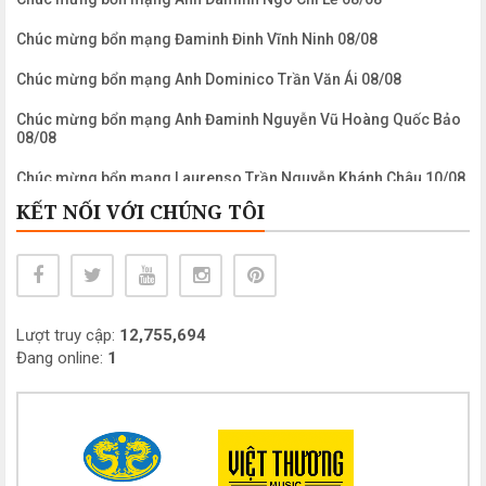
Chúc mừng bổn mạng Đaminh Đinh Vĩnh Ninh 08/08
Chúc mừng bổn mạng Anh Dominico Trần Văn Ái 08/08
Chúc mừng bổn mạng Anh Đaminh Nguyễn Vũ Hoàng Quốc Bảo
08/08
Chúc mừng bổn mạng Laurenso Trần Nguyễn Khánh Châu 10/08
KẾT NỐI VỚI CHÚNG TÔI
Chúc mừng bổn mạng Anh Laurenso Nguyễn Ngọc Biển 10/08
Chúc mừng bổn mạng Chị Maria Clara Phạm Mỹ Khanh 11/08
Chúc mừng bổn mạng Anh Maximiliano Mariakolbe Nguyễn
Công Bình 14/08
Lượt truy cập:
12,755,694
Chúc mừng bổn mạng Chị Maria Nguyễn Thị Mỹ Dung 15/08
Đang online:
1
Chúc mừng bổn mạng Chị Maria Nguyễn Thị Thanh Châu 15/08
Chúc mừng bổn mạng Chị Maria Lê Thị Kim Hồng 15/08
Chúc mừng bổn mạng Chị Maria Đỗ Thị Nguyệt (Khao) 15/08