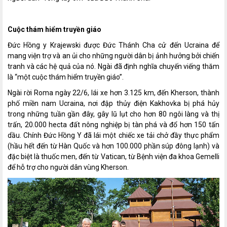
Cuộc thám hiểm truyền giáo
Đức Hồng y Krajewski được Đức Thánh Cha cử đến Ucraina để
mang viện trợ và an ủi cho những người dân bị ảnh hưởng bởi chiến
tranh và các hệ quả của nó. Ngài đã định nghĩa chuyến viếng thăm
là “một cuộc thám hiểm truyền giáo”.
Ngài rời Roma ngày 22/6, lái xe hơn 3.125 km, đến Kherson, thành
phố miền nam Ucraina, nơi đập thủy điện Kakhovka bị phá hủy
trong những tuần gần đây, gây lũ lụt cho hơn 80 ngôi làng và thị
trấn, 20.000 hecta đất nông nghiệp bị tàn phá và đổ hơn 150 tấn
dầu. Chính Đức Hồng Y đã lái một chiếc xe tải chở đầy thực phẩm
(hầu hết đến từ Hàn Quốc và hơn 100.000 phần súp đông lạnh) và
đặc biệt là thuốc men, đến từ Vatican, từ Bệnh viện đa khoa Gemelli
để hỗ trợ cho người dân vùng Kherson.