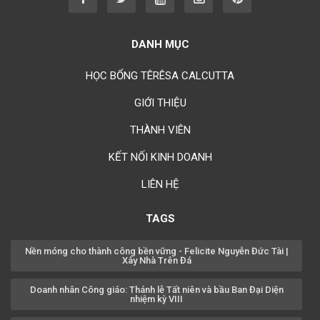
Chúc mừng bổn mạng Chị Rosa Lima Nguyễn Thụy Khánh Hồng
23/08
DANH MỤC
Chúc mừng bổn mạng Anh Augustino Lương Hoằng Đức 28/08
HỌC BỔNG TÊRÊSA CALCUTTA
GIỚI THIỆU
THÀNH VIÊN
KẾT NỐI KINH DOANH
LIÊN HỆ
TAGS
Nền móng cho thành công bền vững - Felicite Nguyễn Đức Tài |
Xây Nhà Trên Đá
Doanh nhân Công giáo: Thánh lễ Tất niên và bầu Ban Đại Diện
nhiệm kỳ VIII