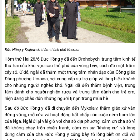
Đức Hồng y Krajewski thăm thành phố Kherson
Hôm thứ Hai 26/6 Đức Hồng y đã đến Drohobych, trung tâm kinh tế
thứ hai của khu vực sau thủ phủ của vùng Lviv, cách đó một trăm
cây số. Ở đó, ngài đã thăm một trung tâm nhân đạo của Công giáo
Đông phương Ucraina, nơi cung cấp sự trợ giúp và lòng hiếu khách
cho những người nghèo khó. Ngài đã đến thăm bệnh viện, trung
tâm dành cho người nghiện rượu và trung tâm dành cho trẻ em,
hiện đang chào đón những người tị nạn trong mùa hè.
Sau đó Đức Hồng y đã di chuyển đến Mykolaiv, thăm giáo xứ vẫn
đứng vững, mở cửa và hoạt động bất chấp các cuộc ném bom lớn
của Nga. Ngài ở lại vài giờ với cha sở địa phương, cảm ơn cha sở vì
đã không chạy trốn chiến tranh, cám ơn sự “kháng cự” và lòng
dũng cảm của cha. Đức Hồng y cũng bày tỏ lòng biết ơn đối với