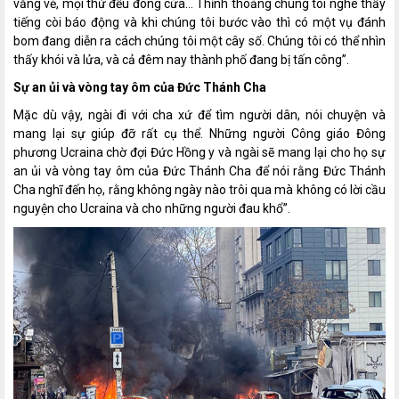
vắng vẻ, mọi thứ đều đóng cửa... Thỉnh thoảng chúng tôi nghe thấy
tiếng còi báo động và khi chúng tôi bước vào thì có một vụ đánh
bom đang diễn ra cách chúng tôi một cây số. Chúng tôi có thể nhìn
thấy khói và lửa, và cả đêm nay thành phố đang bị tấn công”.
Sự an ủi và vòng tay ôm của Đức Thánh Cha
Mặc dù vậy, ngài đi với cha xứ để tìm người dân, nói chuyện và
mang lại sự giúp đỡ rất cụ thể. Những người Công giáo Đông
phương Ucraina chờ đợi Đức Hồng y và ngài sẽ mang lại cho họ sự
an ủi và vòng tay ôm của Đức Thánh Cha để nói rằng Đức Thánh
Cha nghĩ đến họ, rằng không ngày nào trôi qua mà không có lời cầu
nguyện cho Ucraina và cho những người đau khổ”.