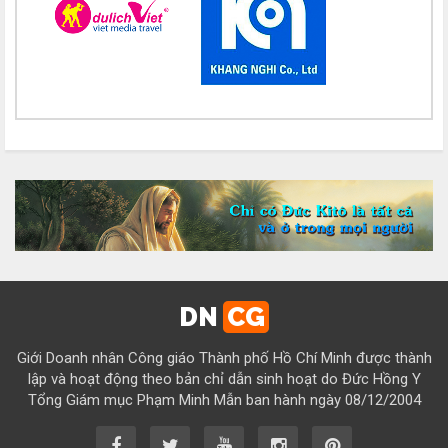
Chúc mừng bổn mạng Chị Maria Nguyễn Thị Thuận 15/08
Chúc mừng bổn mạng Chị Maria Đỗ Thị Nguyệt 15/08
Chúc mừng bổn mạng Chị Maria Trần Thị Công Anh 15/08
Chúc mừng bổn mạng Chị Maria Nguyễn Thị Tiết Hạnh 15/08
Chúc mừng bổn mạng Chị Maria Đỗ Thị Tâm 15/08
Chúc mừng bổn mạng Chị Maria Lương Thị Hồng 15/08
Chúc mừng bổn mạng Chị Maria Ngô Thị Yến 15/08
Chúc mừng bổn mạng Chị Maria Diệp Thị Cẩm Hà 15/08
Chúc mừng bổn mạng Chị Maria Vũ Thị Cộng Hòa 15/08
DN
CG
Chúc mừng bổn mạng Chị Maria Nguyễn Tuấn Đông Quân 15/08
Giới Doanh nhân Công giáo Thành phố Hồ Chí Minh được thành
Chúc mừng bổn mạng Chị Maria Lâm Thanh Trúc 15/08
lập và hoạt động theo bản chỉ dẫn sinh hoạt do Đức Hồng Y
Tổng Giám mục Phạm Minh Mẫn ban hành ngày 08/12/2004
Chúc mừng bổn mạng Chị Maria Từ Ngọc Phụng 15/08
Chúc mừng bổn mạng Chị Rosa Nguyễn Mến Quý 23/08