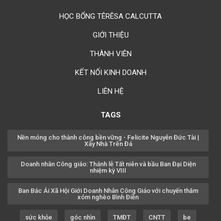
Chúc mừng bổn mạng Anh Augustino Lương Hoằng Đức 28/08
HỌC BỔNG TÊRÊSA CALCUTTA
GIỚI THIỆU
THÀNH VIÊN
KẾT NỐI KINH DOANH
LIÊN HỆ
TAGS
Nền móng cho thành công bền vững - Felicite Nguyễn Đức Tài |
Xây Nhà Trên Đá
Doanh nhân Công giáo: Thánh lễ Tất niên và bầu Ban Đại Diện
nhiệm kỳ VIII
Ban Bác Ái Xã Hội Giới Doanh Nhân Công Giáo với chuyến thăm
xóm nghèo Bình Điền
sức khỏe
góc nhìn
TMĐT
CNTT
be