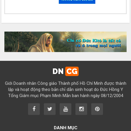
Chúc mừng bổn mạng Chị Maria Trần Thị Công Anh 15/08
Chúc mừng bổn mạng Chị Maria Nguyễn Thị Tiết Hạnh 15/08
Chúc mừng bổn mạng Chị Maria Đỗ Thị Tâm 15/08
Chúc mừng bổn mạng Chị Maria Lương Thị Hồng 15/08
Chúc mừng bổn mạng Chị Maria Ngô Thị Yến 15/08
Chúc mừng bổn mạng Chị Maria Diệp Thị Cẩm Hà 15/08
Chúc mừng bổn mạng Chị Maria Vũ Thị Cộng Hòa 15/08
DN
CG
Chúc mừng bổn mạng Chị Maria Nguyễn Tuấn Đông Quân 15/08
Giới Doanh nhân Công giáo Thành phố Hồ Chí Minh được thành
Chúc mừng bổn mạng Chị Maria Lâm Thanh Trúc 15/08
lập và hoạt động theo bản chỉ dẫn sinh hoạt do Đức Hồng Y
Tổng Giám mục Phạm Minh Mẫn ban hành ngày 08/12/2004
Chúc mừng bổn mạng Chị Maria Từ Ngọc Phụng 15/08
Chúc mừng bổn mạng Chị Rosa Nguyễn Mến Quý 23/08
Chúc mừng bổn mạng Chị Rosa Lima Nguyễn Thụy Khánh Hồng
23/08
DANH MỤC