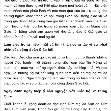
“noi gương Đức Mẹ, tin tưởng vào Thiên Chúa và sống với sức
mạnh và lòng thương xót Kitô giáo trong mọi hoàn cảnh. Hãy biến
mình thành một phúc lành và một món quà của sự dịu dàng cho
những người khác trong xã hội, trong Giáo hội, trong giáo xứ và
trong gia đình.” Ngài cũng kêu gọi tất cả các thành viên của Giáo
hội Thượng Hải hợp tác trong sứ mạng loan báo Tin Mừng của
Giáo hội bằng cách làm quen với kho tàng đạo lý Kitô giáo và
hành xử nhân đức với mọi người.
Làm việc trong hiệp nhất và tinh thần cộng tác vì sự phát
triển của cộng đoàn Giáo hội
Đặc biệt, Đức cha mời gọi các nữ tu và linh mục trở thành “những
người điều hành nhiệt thành trong việc loan báo Tin Mừng và
chăm sóc mục vụ, những người thúc đẩy sự hiệp nhất và hòa
hợp, và những người hết lòng quan tâm đến những người đã
được rửa tội”. Ngài mời gọi họ làm việc trong sự hiệp nhất và tinh
thần cộng tác vì sự phát triển của cộng đoàn Giáo hội.
Ngày 24/5: ngày hiệp ý cầu nguyện với Giáo hội ở Trung
Quốc
Cuối Thánh lễ, cộng đoàn đã đọc kinh Đức Mẹ Xà Sơn do Đức
Biển Đức biên soạn. Trong thư gửi người Công giáo Trung Quốc