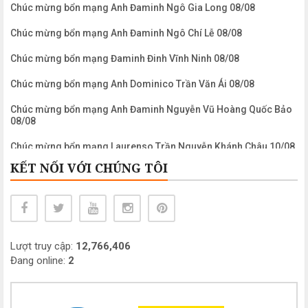
Chúc mừng bổn mạng Anh Đaminh Ngô Gia Long 08/08
Chúc mừng bổn mạng Anh Đaminh Ngô Chí Lễ 08/08
Chúc mừng bổn mạng Đaminh Đinh Vĩnh Ninh 08/08
Chúc mừng bổn mạng Anh Dominico Trần Văn Ái 08/08
Chúc mừng bổn mạng Anh Đaminh Nguyễn Vũ Hoàng Quốc Bảo
08/08
Chúc mừng bổn mạng Laurenso Trần Nguyễn Khánh Châu 10/08
KẾT NỐI VỚI CHÚNG TÔI
Chúc mừng bổn mạng Anh Laurenso Nguyễn Ngọc Biển 10/08
Chúc mừng bổn mạng Chị Maria Clara Phạm Mỹ Khanh 11/08
Chúc mừng bổn mạng Anh Maximiliano Mariakolbe Nguyễn
Công Bình 14/08
Lượt truy cập:
12,766,406
Chúc mừng bổn mạng Chị Maria Nguyễn Thị Mỹ Dung 15/08
Đang online:
2
Chúc mừng bổn mạng Chị Maria Nguyễn Thị Thanh Châu 15/08