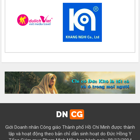
15/08
Chúc mừng bổn mạng Chị Maria Nguyễn Thị Thuận 15/08
Chúc mừng bổn mạng Chị Maria Đỗ Thị Nguyệt 15/08
Chúc mừng bổn mạng Chị Maria Trần Thị Công Anh 15/08
Chúc mừng bổn mạng Chị Maria Nguyễn Thị Tiết Hạnh 15/08
Chúc mừng bổn mạng Chị Maria Đỗ Thị Tâm 15/08
Chúc mừng bổn mạng Chị Maria Lương Thị Hồng 15/08
Chúc mừng bổn mạng Chị Maria Ngô Thị Yến 15/08
Chúc mừng bổn mạng Chị Maria Diệp Thị Cẩm Hà 15/08
Chúc mừng bổn mạng Chị Maria Vũ Thị Cộng Hòa 15/08
DN
CG
Chúc mừng bổn mạng Chị Maria Nguyễn Tuấn Đông Quân 15/08
Giới Doanh nhân Công giáo Thành phố Hồ Chí Minh được thành
Chúc mừng bổn mạng Chị Maria Lâm Thanh Trúc 15/08
lập và hoạt động theo bản chỉ dẫn sinh hoạt do Đức Hồng Y