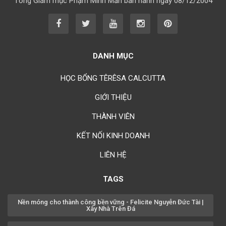
Tổng Giám mục Phạm Minh Mẫn ban hành ngày 08/12/2004
Chúc mừng bổn mạng Chị Maria Từ Ngọc Phụng 15/08
Chúc mừng bổn mạng Chị Rosa Nguyễn Mến Quý 23/08
Chúc mừng bổn mạng Chị Rosa Lima Nguyễn Thụy Khánh Hồng
23/08
DANH MỤC
Chúc mừng bổn mạng Anh Augustino Lương Hoằng Đức 28/08
HỌC BỔNG TÊRÊSA CALCUTTA
GIỚI THIỆU
THÀNH VIÊN
KẾT NỐI KINH DOANH
LIÊN HỆ
TAGS
Nền móng cho thành công bền vững - Felicite Nguyễn Đức Tài |
Xây Nhà Trên Đá