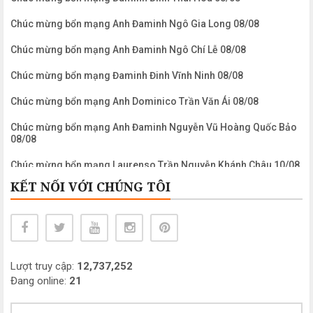
Chúc mừng bổn mạng Anh Đaminh Ngô Gia Long 08/08
Chúc mừng bổn mạng Anh Đaminh Ngô Chí Lễ 08/08
Chúc mừng bổn mạng Đaminh Đinh Vĩnh Ninh 08/08
Chúc mừng bổn mạng Anh Dominico Trần Văn Ái 08/08
Chúc mừng bổn mạng Anh Đaminh Nguyễn Vũ Hoàng Quốc Bảo
08/08
Chúc mừng bổn mạng Laurenso Trần Nguyễn Khánh Châu 10/08
KẾT NỐI VỚI CHÚNG TÔI
Chúc mừng bổn mạng Anh Laurenso Nguyễn Ngọc Biển 10/08
Chúc mừng bổn mạng Chị Maria Clara Phạm Mỹ Khanh 11/08
Chúc mừng bổn mạng Anh Maximiliano Mariakolbe Nguyễn
Công Bình 14/08
Lượt truy cập:
12,737,252
Chúc mừng bổn mạng Chị Maria Nguyễn Thị Mỹ Dung 15/08
Đang online:
21
Chúc mừng bổn mạng Chị Maria Nguyễn Thị Thanh Châu 15/08