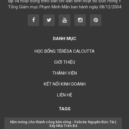
lập và hoạt động theo bản chỉ dẫn sinh hoạt do Đức Hồng Y
Tổng Giám mục Phạm Minh Mẫn ban hành ngày 08/12/2004
Chúc mừng bổn mạng Chị Maria Từ Ngọc Phụng 15/08
Chúc mừng bổn mạng Chị Rosa Nguyễn Mến Quý 23/08
Chúc mừng bổn mạng Chị Rosa Lima Nguyễn Thụy Khánh Hồng
23/08
DANH MỤC
Chúc mừng bổn mạng Anh Augustino Lương Hoằng Đức 28/08
HỌC BỔNG TÊRÊSA CALCUTTA
GIỚI THIỆU
THÀNH VIÊN
KẾT NỐI KINH DOANH
LIÊN HỆ
TAGS
Nền móng cho thành công bền vững - Felicite Nguyễn Đức Tài |
Xây Nhà Trên Đá