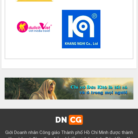
Chúc mừng bổn mạng Chị Teresa Maria Nguyễn Thị Phương An
15/08
Chúc mừng bổn mạng Chị Maria Nguyễn Thị Thuận 15/08
Chúc mừng bổn mạng Chị Maria Đỗ Thị Nguyệt 15/08
Chúc mừng bổn mạng Chị Maria Trần Thị Công Anh 15/08
Chúc mừng bổn mạng Chị Maria Nguyễn Thị Tiết Hạnh 15/08
Chúc mừng bổn mạng Chị Maria Đỗ Thị Tâm 15/08
Chúc mừng bổn mạng Chị Maria Lương Thị Hồng 15/08
Chúc mừng bổn mạng Chị Maria Ngô Thị Yến 15/08
Chúc mừng bổn mạng Chị Maria Diệp Thị Cẩm Hà 15/08
Chúc mừng bổn mạng Chị Maria Vũ Thị Cộng Hòa 15/08
DN
CG
Chúc mừng bổn mạng Chị Maria Nguyễn Tuấn Đông Quân 15/08
Giới Doanh nhân Công giáo Thành phố Hồ Chí Minh được thành
Chúc mừng bổn mạng Chị Maria Lâm Thanh Trúc 15/08