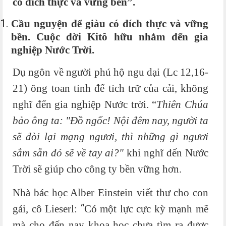
có đích thực và vững bền”.
Cầu nguyện để giàu có đích thực và vững
bền. Cuộc đời Kitô hữu nhắm đến gia
nghiệp Nước Trời.
Dụ ngôn về người phú hộ ngu dại (Lc 12,16-
21) ông toan tính để tích trữ của cải, không
nghĩ đến gia nghiệp Nước trời. “
Thiên Chúa
bảo ông ta: "Đồ ngốc! Nội đêm nay, người ta
sẽ đòi lại mạng ngươi, thì những gì ngươi
sắm sẵn đó sẽ về tay ai?"
khi nghĩ đến Nước
Trời sẽ giúp cho công ty bền vững hơn.
Nhà bác học Alber Einstein viết thư cho con
“
gái,
cô Lieserl:
Có một lực cực kỳ mạnh mẽ
mà cho đến nay khoa học chưa tìm ra được