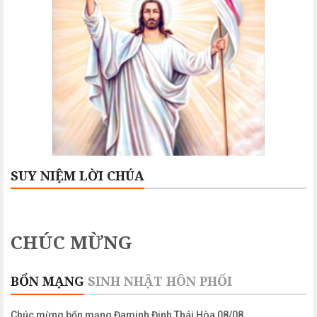
SUY NIỆM LỜI CHÚA
CHÚC MỪNG
BỔN MẠNG
SINH NHẬT
HÔN PHỐI
Chúc mừng bổn mạng Đaminh Đinh Thái Hòa 08/08