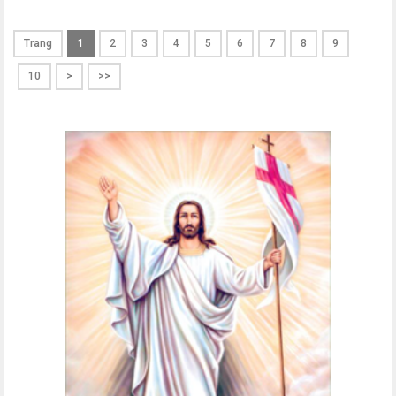
Trang
1
2
3
4
5
6
7
8
9
10
>
>>