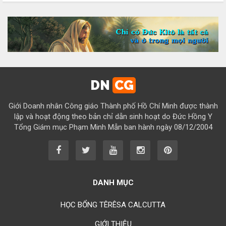
Chúc mừng bổn mạng Chị Maria Đỗ Thị Tâm 15/08
Chúc mừng bổn mạng Chị Maria Lương Thị Hồng 15/08
Chúc mừng bổn mạng Chị Maria Ngô Thị Yến 15/08
Chúc mừng bổn mạng Chị Maria Diệp Thị Cẩm Hà 15/08
Chúc mừng bổn mạng Chị Maria Vũ Thị Cộng Hòa 15/08
DN
CG
Chúc mừng bổn mạng Chị Maria Nguyễn Tuấn Đông Quân 15/08
Giới Doanh nhân Công giáo Thành phố Hồ Chí Minh được thành
Chúc mừng bổn mạng Chị Maria Lâm Thanh Trúc 15/08
lập và hoạt động theo bản chỉ dẫn sinh hoạt do Đức Hồng Y
Tổng Giám mục Phạm Minh Mẫn ban hành ngày 08/12/2004
Chúc mừng bổn mạng Chị Maria Từ Ngọc Phụng 15/08
Chúc mừng bổn mạng Chị Rosa Nguyễn Mến Quý 23/08
Chúc mừng bổn mạng Chị Rosa Lima Nguyễn Thụy Khánh Hồng
23/08
DANH MỤC
Chúc mừng bổn mạng Anh Augustino Lương Hoằng Đức 28/08
HỌC BỔNG TÊRÊSA CALCUTTA
GIỚI THIỆU