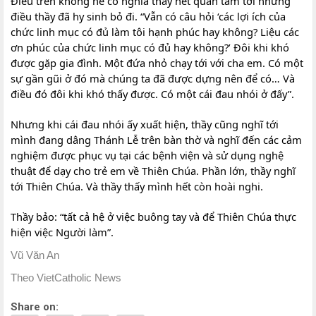
Điều trên không hề có nghĩa thầy hết quan tâm tới những
điều thầy đã hy sinh bỏ đi. “Vẫn có câu hỏi ‘các lợi ích của
chức linh mục có đủ làm tôi hạnh phúc hay không? Liệu các
ơn phúc của chức linh mục có đủ hay không?’ Đôi khi khó
được gặp gia đình. Một đứa nhỏ chạy tới với cha em. Có một
sự gần gũi ở đó mà chúng ta đã được dựng nên để có… Và
điều đó đôi khi khó thấy được. Có một cái đau nhói ở đấy”.
Nhưng khi cái đau nhói ấy xuất hiện, thầy cũng nghĩ tới
mình đang dâng Thánh Lễ trên bàn thờ và nghĩ đến các cảm
nghiệm được phục vụ tại các bệnh viện và sử dụng nghệ
thuật để dạy cho trẻ em về Thiên Chúa. Phần lớn, thầy nghĩ
tới Thiên Chúa. Và thầy thấy mình hết còn hoài nghi.
Thầy bảo: “tất cả hệ ở việc buông tay và để Thiên Chúa thực
hiện việc Người làm”.
Vũ Văn An
Theo VietCatholic News
Share on: