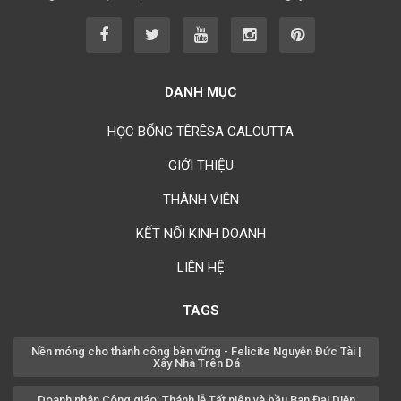
Chúc mừng bổn mạng Chị Maria Từ Ngọc Phụng 15/08
Chúc mừng bổn mạng Chị Rosa Nguyễn Mến Quý 23/08
Chúc mừng bổn mạng Chị Rosa Lima Nguyễn Thụy Khánh Hồng
23/08
DANH MỤC
Chúc mừng bổn mạng Anh Augustino Lương Hoằng Đức 28/08
HỌC BỔNG TÊRÊSA CALCUTTA
GIỚI THIỆU
THÀNH VIÊN
KẾT NỐI KINH DOANH
LIÊN HỆ
TAGS
Nền móng cho thành công bền vững - Felicite Nguyễn Đức Tài |
Xây Nhà Trên Đá
Doanh nhân Công giáo: Thánh lễ Tất niên và bầu Ban Đại Diện