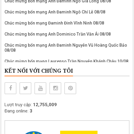
Chúc mừng bổn mạng Anh Đaminh Ngô Gia Long 08/08
Chúc mừng bổn mạng Anh Đaminh Ngô Chí Lễ 08/08
Chúc mừng bổn mạng Đaminh Đinh Vĩnh Ninh 08/08
Chúc mừng bổn mạng Anh Dominico Trần Văn Ái 08/08
Chúc mừng bổn mạng Anh Đaminh Nguyễn Vũ Hoàng Quốc Bảo
08/08
Chúc mừng bổn mạng Laurenso Trần Nguyễn Khánh Châu 10/08
KẾT NỐI VỚI CHÚNG TÔI
Chúc mừng bổn mạng Anh Laurenso Nguyễn Ngọc Biển 10/08
Chúc mừng bổn mạng Chị Maria Clara Phạm Mỹ Khanh 11/08
Chúc mừng bổn mạng Anh Maximiliano Mariakolbe Nguyễn
Công Bình 14/08
Lượt truy cập:
12,755,009
Chúc mừng bổn mạng Chị Maria Nguyễn Thị Mỹ Dung 15/08
Đang online:
3
Chúc mừng bổn mạng Chị Maria Nguyễn Thị Thanh Châu 15/08
Chúc mừng bổn mạng Chị Maria Lê Thị Kim Hồng 15/08