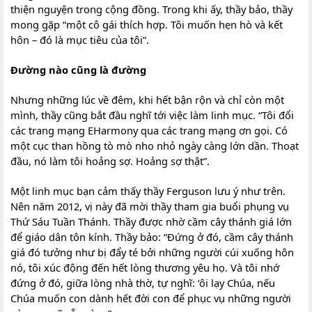
thiện nguyện trong cộng đồng. Trong khi ấy, thầy bảo, thầy
mong gặp “một cô gái thích hợp. Tôi muốn hẹn hò và kết
hôn – đó là mục tiêu của tôi”.
Đường nào cũng là đường
Nhưng những lúc về đêm, khi hết bận rộn và chỉ còn một
mình, thầy cũng bắt đầu nghĩ tới việc làm linh mục. “Tôi đổi
các trang mạng EHarmony qua các trang mạng ơn gọi. Có
một cục than hồng tò mò nho nhỏ ngày càng lớn dần. Thoạt
đầu, nó làm tôi hoảng sợ. Hoảng sợ thật”.
Một linh mục bạn cảm thấy thầy Ferguson lưu ý như trên.
Nên năm 2012, vị này đã mời thầy tham gia buổi phụng vụ
Thứ Sáu Tuần Thánh. Thầy được nhờ cầm cây thánh giá lớn
để giáo dân tôn kính. Thầy bảo: “Đứng ở đó, cầm cây thánh
giá đó tưởng như bị đẩy té bởi những người cúi xuống hôn
nó, tôi xúc động đến hết lòng thương yêu họ. Và tôi nhớ
đứng ở đó, giữa lòng nhà thờ, tự nghĩ: ‘ôi lạy Chúa, nếu
Chúa muốn con dành hết đời con để phục vụ những người