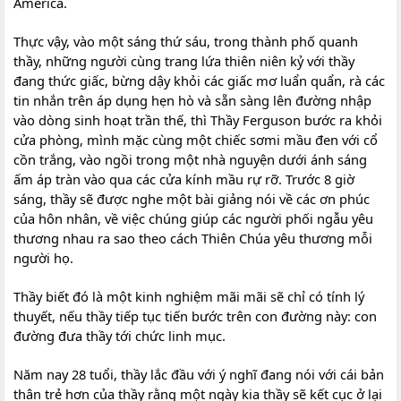
America.
Thực vậy, vào một sáng thứ sáu, trong thành phố quanh
thầy, những người cùng trang lứa thiên niên kỷ với thầy
đang thức giấc, bừng dậy khỏi các giấc mơ luẩn quẩn, rà các
tin nhắn trên áp dụng hẹn hò và sẵn sàng lên đường nhập
vào dòng sinh hoạt trần thế, thì Thầy Ferguson bước ra khỏi
cửa phòng, mình mặc cùng một chiếc sơmi mầu đen với cổ
cồn trắng, vào ngồi trong một nhà nguyện dưới ánh sáng
ấm áp tràn vào qua các cửa kính mầu rự rỡ. Trước 8 giờ
sáng, thầy sẽ được nghe một bài giảng nói về các ơn phúc
của hôn nhân, về việc chúng giúp các người phối ngẫu yêu
thương nhau ra sao theo cách Thiên Chúa yêu thương mỗi
người họ.
Thầy biết đó là một kinh nghiệm mãi mãi sẽ chỉ có tính lý
thuyết, nếu thầy tiếp tục tiến bước trên con đường này: con
đường đưa thầy tới chức linh mục.
Năm nay 28 tuổi, thầy lắc đầu với ý nghĩ đang nói với cái bản
thân trẻ hơn của thầy rằng một ngày kia thầy sẽ kết cục ở lại