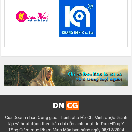
15/08
Chúc mừng bổn mạng Chị Maria Nguyễn Thị Thuận 15/08
Chúc mừng bổn mạng Chị Maria Đỗ Thị Nguyệt 15/08
Chúc mừng bổn mạng Chị Maria Trần Thị Công Anh 15/08
Chúc mừng bổn mạng Chị Maria Nguyễn Thị Tiết Hạnh 15/08
Chúc mừng bổn mạng Chị Maria Đỗ Thị Tâm 15/08
Chúc mừng bổn mạng Chị Maria Lương Thị Hồng 15/08
Chúc mừng bổn mạng Chị Maria Ngô Thị Yến 15/08
Chúc mừng bổn mạng Chị Maria Diệp Thị Cẩm Hà 15/08
Chúc mừng bổn mạng Chị Maria Vũ Thị Cộng Hòa 15/08
DN
CG
Chúc mừng bổn mạng Chị Maria Nguyễn Tuấn Đông Quân 15/08
Giới Doanh nhân Công giáo Thành phố Hồ Chí Minh được thành
Chúc mừng bổn mạng Chị Maria Lâm Thanh Trúc 15/08
lập và hoạt động theo bản chỉ dẫn sinh hoạt do Đức Hồng Y
Tổng Giám mục Phạm Minh Mẫn ban hành ngày 08/12/2004