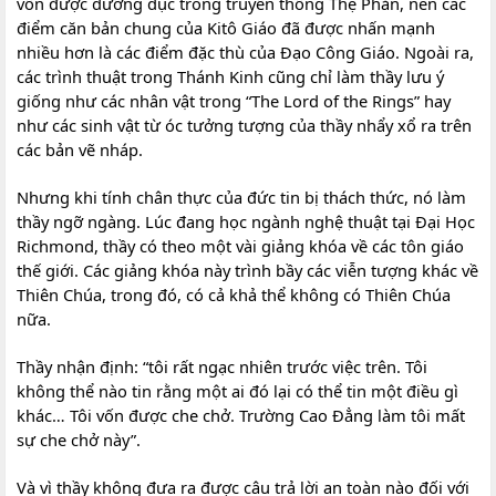
vốn được dưỡng dục trong truyền thống Thệ Phản, nên các
điểm căn bản chung của Kitô Giáo đã được nhấn mạnh
nhiều hơn là các điểm đặc thù của Đạo Công Giáo. Ngoài ra,
các trình thuật trong Thánh Kinh cũng chỉ làm thầy lưu ý
giống như các nhân vật trong “The Lord of the Rings” hay
như các sinh vật từ óc tưởng tượng của thầy nhẩy xổ ra trên
các bản vẽ nháp.
Nhưng khi tính chân thực của đức tin bị thách thức, nó làm
thầy ngỡ ngàng. Lúc đang học ngành nghệ thuật tại Đại Học
Richmond, thầy có theo một vài giảng khóa về các tôn giáo
thế giới. Các giảng khóa này trình bầy các viễn tượng khác về
Thiên Chúa, trong đó, có cả khả thể không có Thiên Chúa
nữa.
Thầy nhận định: “tôi rất ngạc nhiên trước việc trên. Tôi
không thể nào tin rằng một ai đó lại có thể tin một điều gì
khác… Tôi vốn được che chở. Trường Cao Đẳng làm tôi mất
sự che chở này”.
Và vì thầy không đưa ra được câu trả lời an toàn nào đối với