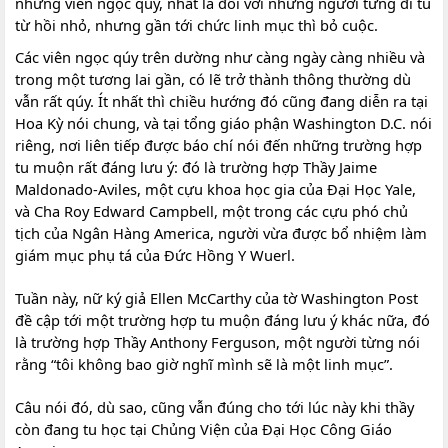
những viên ngọc qúy, nhất là đối với những người từng đi tu
từ hồi nhỏ, nhưng gần tới chức linh mục thì bỏ cuộc.
Các viên ngọc qúy trên dường như càng ngày càng nhiều và
trong một tương lai gần, có lẽ trở thành thông thường dù
vẫn rất qúy. Ít nhất thì chiều hướng đó cũng đang diễn ra tại
Hoa Kỳ nói chung, và tại tổng giáo phận Washington D.C. nói
riêng, nơi liên tiếp được báo chí nói đến những trường hợp
tu muộn rất đáng lưu ý: đó là trường hợp Thầy Jaime
Maldonado-Aviles, một cựu khoa học gia của Đại Học Yale,
và Cha Roy Edward Campbell, một trong các cựu phó chủ
tịch của Ngân Hàng America, người vừa được bổ nhiệm làm
giám mục phụ tá của Đức Hồng Y Wuerl.
Tuần này, nữ ký giả Ellen McCarthy của tờ Washington Post
đề cập tới một trường hợp tu muộn đáng lưu ý khác nữa, đó
là trường hợp Thầy Anthony Ferguson, một người từng nói
rằng “tôi không bao giờ nghĩ mình sẽ là một linh mục”.
Câu nói đó, dù sao, cũng vẫn đúng cho tới lúc này khi thầy
còn đang tu học tại Chủng Viện của Đại Học Công Giáo