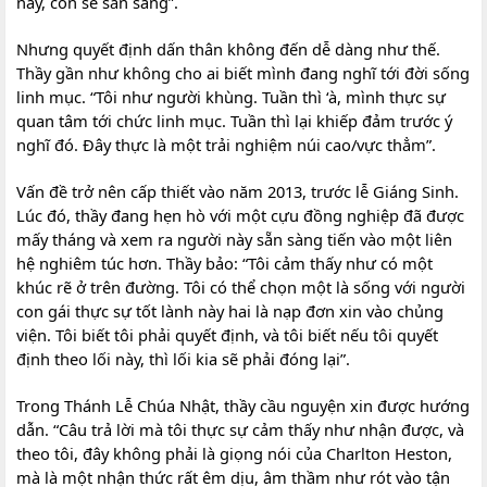
này, con sẽ sẵn sàng”.
Nhưng quyết định dấn thân không đến dễ dàng như thế.
Thầy gần như không cho ai biết mình đang nghĩ tới đời sống
linh mục. “Tôi như người khùng. Tuần thì ‘à, mình thực sự
quan tâm tới chức linh mục. Tuần thì lại khiếp đảm trước ý
nghĩ đó. Đây thực là một trải nghiệm núi cao/vực thẳm”.
Vấn đề trở nên cấp thiết vào năm 2013, trước lễ Giáng Sinh.
Lúc đó, thầy đang hẹn hò với một cựu đồng nghiệp đã được
mấy tháng và xem ra người này sẵn sàng tiến vào một liên
hệ nghiêm túc hơn. Thầy bảo: “Tôi cảm thấy như có một
khúc rẽ ở trên đường. Tôi có thể chọn một là sống với người
con gái thực sự tốt lành này hai là nạp đơn xin vào chủng
viện. Tôi biết tôi phải quyết định, và tôi biết nếu tôi quyết
định theo lối này, thì lối kia sẽ phải đóng lại”.
Trong Thánh Lễ Chúa Nhật, thầy cầu nguyện xin được hướng
dẫn. “Câu trả lời mà tôi thực sự cảm thấy như nhận được, và
theo tôi, đây không phải là giọng nói của Charlton Heston,
mà là một nhận thức rất êm dịu, âm thầm như rót vào tận