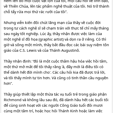
ném lên đó mọi cuộc vật lộn của tôi, mọi câu hỏi về linh đạo,
về Thiên Chúa, lên tác phẩm nghệ thuật của tôi. Nó trở thành
chỗ tẩy rửa mọi thứ rác rưởi của tôi”.
Nhưng viễn kiến đôi chút lãng mạn của thầy về cuộc đời
trong tư cách nghệ sĩ sẽ chạm trán với thực tế chỉ mấy tháng
sau ngày tốt nghiệp. Lúc ấy, thầy nhận được việc làm của
một nghệ sĩ đồ họa (graphic artist) và dọn ra ở riêng. Có thì
giờ và sống một mình, thầy bắt đầu đọc các bài suy niệm tôn
giáo của C.S. Lewis và của Thánh Augustinô.
Thầy nhận định: “đó là một cuộc thâm hậu hóa việc hồi tâm,
một thứ mở mắt để tôi thấy rằng ‘à, đây mới là điều tôi có
thể dành hết đời mình cho'. Các câu hỏi kia đã được trả lời,
và tôi thấy mình tự tin hơn. Và cũng có tinh thần cầu nguyện
hơn”.
Thầy giúp thiết lập một thừa tác vụ tuổi trẻ trong giáo phận
Richmond và không lâu sau đó, đã dành hầu hết các buổi tối
để cùng sinh hoạt với các người Công Giáo tuổi đôi mươi
cùng một tâm trí, hoặc học hỏi Thánh Kinh hoặc làm việc