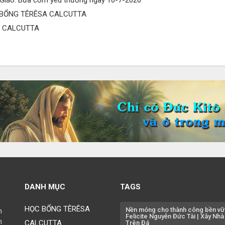
 Giáo: Bữa cơm yêu thương ngày 10-7-2026
Ch
 BỔNG TÊRÊSA CALCUTTA
15
A CALCUTTA
Ch
Ch
15
Ch
Ch
Ph
Ch
15
Ch
Ch
15
DANH MỤC
TAGS
Ch
HỌC BỔNG TÊRÊSA
Nền móng cho thành công bền vữ
h
15
Felicite Nguyễn Đức Tài | Xây Nhà
h
CALCUTTA
Trên Đá