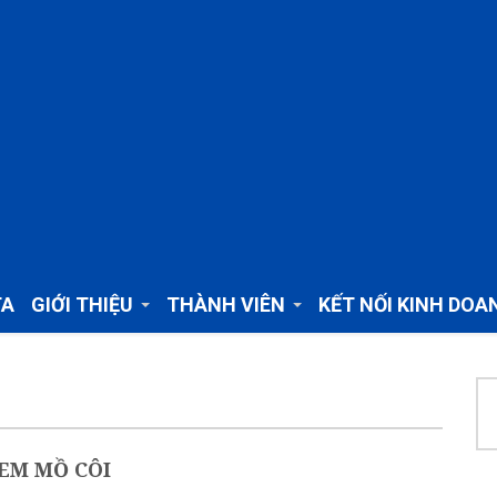
TA
GIỚI THIỆU
THÀNH VIÊN
KẾT NỐI KINH DOA
EM MỒ CÔI