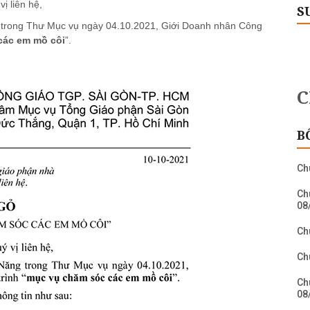
ị liên hệ,
S
 trong Thư Mục vụ ngày 04.10.2021, Giới Doanh nhân Công
các em mồ côi
”.
B
Ch
Ch
08
Ch
Ch
Ch
08