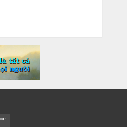
úc mừng bổn mạng Chị Maria Nguyễn Thị Ánh Hồng
/08
úc mừng bổn mạng Chị Maria Vũ Thị Hà 15/08
úc mừng bổn mạng Chị Maria Nguyễn Thị Thành
/08
úc mừng bổn mạng Chị Maria Lai Thị Lan Anh 15/08
úc mừng bổn mạng Chị Teresa Maria Nguyễn Thị
ương An 15/08
úc mừng bổn mạng Chị Maria Nguyễn Thị Thuận
/08
úc mừng bổn mạng Chị Maria Đỗ Thị Nguyệt 15/08
úc mừng bổn mạng Chị Maria Trần Thị Công Anh
/08
úc mừng bổn mạng Chị Maria Nguyễn Thị Tiết Hạnh
ng -
/08