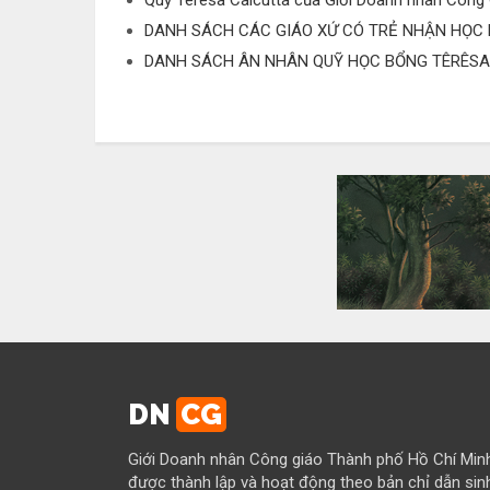
Quỹ Têrêsa Calcutta của Giới Doanh nhân Công
DANH SÁCH CÁC GIÁO XỨ CÓ TRẺ NHẬN HỌC
DANH SÁCH ÂN NHÂN QUỸ HỌC BỔNG TÊRÊS
DN
CG
Giới Doanh nhân Công giáo Thành phố Hồ Chí Min
được thành lập và hoạt động theo bản chỉ dẫn sin