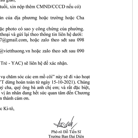
15
Ch
Ch
Vâ
Ch
15
Ch
Ch
Ch
Ch
Xu
Ch
Tr
Ch