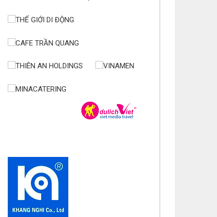
úc mừng bổn mạng Maria Lê Thị Dung 15/08
úc mừng bổn mạng Maria Vũ Thị Hoài Trang 15/08
úc mừng bổn mạng Maria Ngô Thị Thu 15/08
úc mừng bổn mạng Chị Maria Trương Thị Thanh
ân 15/08
úc mừng bổn mạng Chị Maria Nguyễn Ngọc Giao
inh 15/08
úc mừng bổn mạng Maria Đỗ Vy Hạ 15/08
úc mừng bổn mạng Maria Nguyễn Thị Trung Thu
/08
úc mừng bổn mạng Chị Maria Nguyễn Thị Tiết Hạnh
/08
úc mừng bổn mạng Maria Nguyễn Ngọc Anh 15/08
úc mừng bổn mạng Chị Maria Nguyễn Thị Diệu
ương 15/08