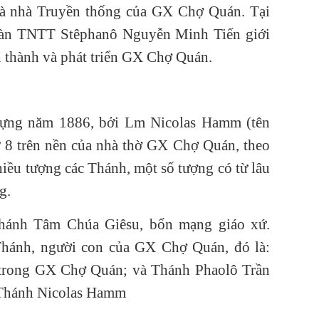
à nhà Truyền thống của GX Chợ Quán. Tại
Ch
15
n TNTT Stêphanô Nguyễn Minh Tiến giới
nh thành và phát triển GX Chợ Quán.
Ch
Qu
Ch
15
dựng năm 1886, bởi Lm Nicolas Hamm (tên
Ch
hứ 8 trên nền của nhà thờ GX Chợ Quán, theo
15
iều tượng các Thánh, một số tượng có từ lâu
Ch
23
g.
Ch
Thánh Tâm Chúa Giêsu, bổn mạng giáo xứ.
Kh
Thánh, người con của GX Chợ Quán, đó là:
Ch
Đứ
u trong GX Chợ Quán; và Thánh Phaolô Trần
 Thánh Nicolas Hamm