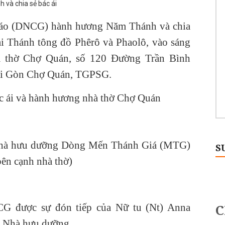
iáo (DNCG) hành hương Năm Thánh và chia
ai Thánh tông đồ Phêrô và Phaolô, vào sáng
hà thờ Chợ Quán, số 120 Đường Trần Bình
Sài Gòn Chợ Quán, TGPSG.
c ái và hành hương nhà thờ Chợ Quán
 Nhà hưu dưỡng Dòng Mến Thánh Giá (MTG)
S
ên cạnh nhà thờ)
G được sự đón tiếp của Nữ tu (Nt) Anna
 Nhà hưu dưỡng.