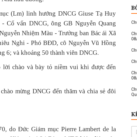
B
 mục (Lm) linh hướng DNCG Giuse Tạ Huy
i - Cố vấn DNCG, ông GB Nguyễn Quang
Ch
a Nguyễn Nhiệm Màu - Trưởng ban Bác ái Xã
Ch
08
hiêu Nghi - Phó BĐD, cô Nguyễn Vũ Hồng
Ch
ng 6; và khoảng 50 thành viên DNCG.
Ch
 lời chào và bày tỏ niềm vui khi được đến
Ch
08
Ch
 chào mừng DNCG đến thăm và chia sẻ đôi
Qu
Ch
Ch
K
Ch
Bi
, do Đức Giám mục Pierre Lambert de la