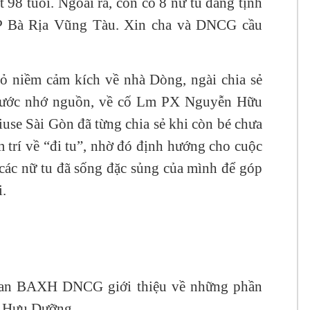
t 98 tuổi. Ngoài ra, còn có 8 nữ tu đang tịnh
Ch
P Bà Rịa Vũng Tàu. Xin cha và DNCG cầu
Ch
Ch
 niềm cảm kích về nhà Dòng, ngài chia sẻ
Ch
 nước nhớ nguồn, về cố Lm PX Nguyễn Hữu
Xu
se Sài Gòn đã từng chia sẻ khi còn bé chưa
Ch
m trí về “đi tu”, nhờ đó định hướng cho cuộc
Tr
các nữ tu đã sống đặc sủng của mình để góp
Ch
.
Ch
15
Ch
15
Ch
Ban BAXH DNCG giới thiệu về những phần
Ch
à Hưu Dưỡng.
Ph