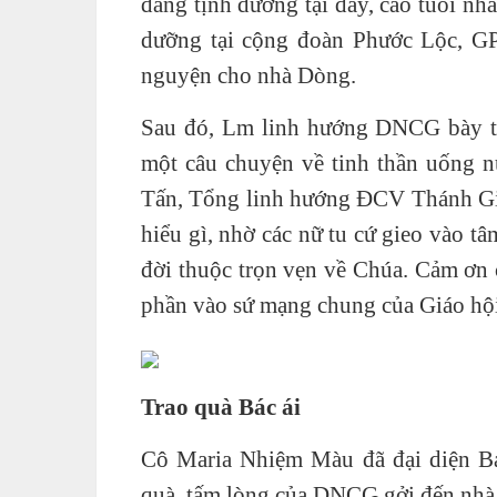
đang tịnh dưỡng tại đây, cao tuổi nhấ
dưỡng tại cộng đoàn Phước Lộc, G
nguyện cho nhà Dòng.
Sau đó, Lm linh hướng DNCG bày tỏ
một câu chuyện về tinh thần uống
Tấn, Tổng linh hướng ĐCV Thánh Giu
hiểu gì, nhờ các nữ tu cứ gieo vào tâ
đời thuộc trọn vẹn về Chúa. Cảm ơn 
phần vào sứ mạng chung của Giáo hội
Trao quà Bác ái
Cô Maria Nhiệm Màu đã đại diện 
quà, tấm lòng của DNCG gởi đến nh