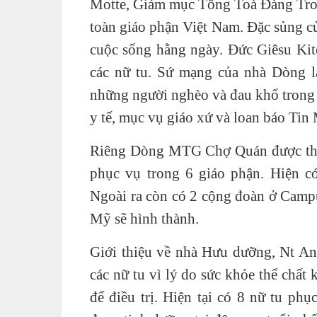
Motte, Giám mục Tông Toà Đàng Tron
toàn giáo phận Việt Nam. Đặc sủng 
cuộc sống hằng ngày. Đức Giêsu Kit
các nữ tu. Sứ mạng của nhà Dòng l
những người nghèo và đau khổ trong 5
y tế, mục vụ giáo xứ và loan báo Tin
Riêng Dòng MTG Chợ Quán được thàn
phục vụ trong 6 giáo phận. Hiện c
Ngoài ra còn có 2 cộng đoàn ở Camp
Mỹ sẽ hình thành.
Giới thiệu về nhà Hưu dưỡng, Nt Ann
các nữ tu vì lý do sức khỏe thể chất
để điều trị. Hiện tại có 8 nữ tu p