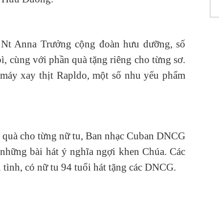
Ch
Th
 Nt Anna Trưởng cộng đoàn hưu dưỡng, số
Ch
15
ì, cùng với phần quà tặng riêng cho từng sơ.
Ch
 máy xay thịt Rapldo, một số nhu yếu phẩm
15
Ch
15
Ch
Lo
o quà cho từng nữ tu, Ban nhạc Cuban DNCG
Ch
 những bài hát ý nghĩa ngợi khen Chúa. Các
15
tình, có nữ tu 94 tuổi hát tặng các DNCG.
Ch
Ch
15