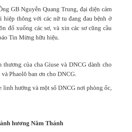
Ch
, Ông GB Nguyễn Quang Trung, đại diện cảm
Ch
Ph
 hiệp thông với các nữ tu đang đau bệnh ở
ôn đổ xuống các sơ, và xin các sơ cũng cầu
Ch
15
báo Tin Mừng hữu hiệu.
Ch
Ch
15
ình thương của cha Giuse và DNCG dành cho
Ch
ô và Phaolô ban ơn cho DNCG.
15
Ch
se linh hướng và một số DNCG nơi phòng ốc,
Ch
15
Ch
 hành hương Năm Thánh
Ch
15