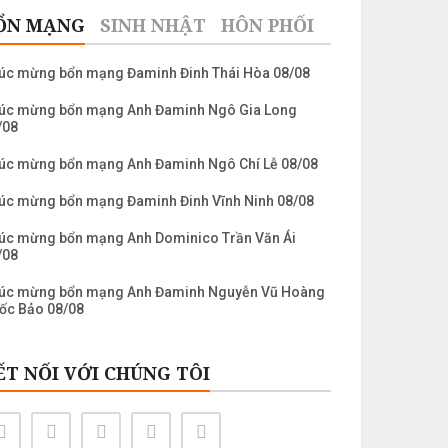
ỔN MẠNG
SINH NHẬT
HÔN PHỐI
úc mừng bổn mạng Đaminh Đinh Thái Hòa 08/08
úc mừng bổn mạng Anh Đaminh Ngô Gia Long
/08
úc mừng bổn mạng Anh Đaminh Ngô Chí Lễ 08/08
úc mừng bổn mạng Đaminh Đinh Vĩnh Ninh 08/08
úc mừng bổn mạng Anh Dominico Trần Văn Ái
/08
úc mừng bổn mạng Anh Đaminh Nguyễn Vũ Hoàng
ốc Bảo 08/08
úc mừng bổn mạng Laurenso Trần Nguyễn Khánh
âu 10/08
ẾT NỐI VỚI CHÚNG TÔI
úc mừng bổn mạng Anh Laurenso Nguyễn Ngọc
ển 10/08