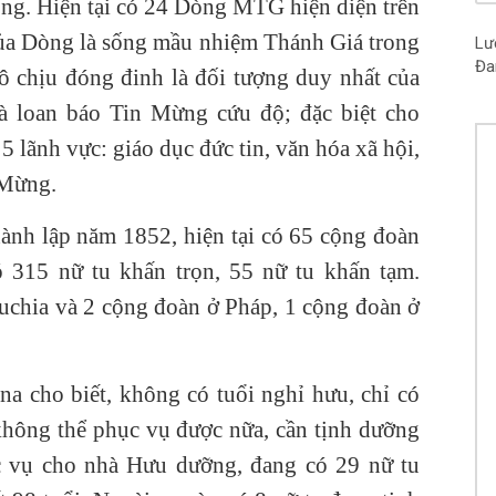
g. Hiện tại có 24 Dòng MTG hiện diện trên
Ch
Kh
của Dòng là sống mầu nhiệm Thánh Giá trong
Lư
Đa
Ch
ô chịu đóng đinh là đối tượng duy nhất của
Ng
à loan báo Tin Mừng cứu độ; đặc biệt cho
Ch
 lãnh vực: giáo dục đức tin, văn hóa xã hội,
15
 Mừng.
Ch
Ch
h lập năm 1852, hiện tại có 65 cộng đoàn
Ch
15
ó 315 nữ tu khấn trọn, 55 nữ tu khấn tạm.
uchia và 2 cộng đoàn ở Pháp, 1 cộng đoàn ở
Ch
15
Ch
a cho biết, không có tuổi nghỉ hưu, chỉ có
Ch
Vâ
 không thể phục vụ được nữa, cần tịnh dưỡng
hục vụ cho nhà Hưu dưỡng, đang có 29 nữ tu
Ch
15