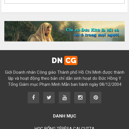
Chúc mừng bổn mạng Chị Maria Nguyễn Thị Tiết Hạnh 15/08
Chúc mừng bổn mạng Chị Maria Đỗ Thị Tâm 15/08
Chúc mừng bổn mạng Chị Maria Lương Thị Hồng 15/08
Chúc mừng bổn mạng Chị Maria Ngô Thị Yến 15/08
Chúc mừng bổn mạng Chị Maria Diệp Thị Cẩm Hà 15/08
Chúc mừng bổn mạng Chị Maria Vũ Thị Cộng Hòa 15/08
DN
CG
Chúc mừng bổn mạng Chị Maria Nguyễn Tuấn Đông Quân 15/08
Giới Doanh nhân Công giáo Thành phố Hồ Chí Minh được thành
Chúc mừng bổn mạng Chị Maria Lâm Thanh Trúc 15/08
lập và hoạt động theo bản chỉ dẫn sinh hoạt do Đức Hồng Y
Tổng Giám mục Phạm Minh Mẫn ban hành ngày 08/12/2004
Chúc mừng bổn mạng Chị Maria Từ Ngọc Phụng 15/08
Chúc mừng bổn mạng Chị Rosa Nguyễn Mến Quý 23/08
Chúc mừng bổn mạng Chị Rosa Lima Nguyễn Thụy Khánh Hồng
23/08
DANH MỤC
Chúc mừng bổn mạng Anh Augustino Lương Hoằng Đức 28/08
HỌC BỔNG TÊRÊSA CALCUTTA