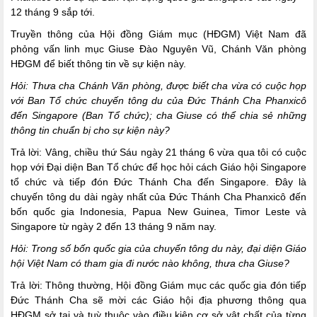
12 tháng 9 sắp tới.
Truyền thông của Hội đồng Giám mục (HĐGM) Việt Nam đã
phỏng vấn linh mục Giuse Đào Nguyên Vũ, Chánh Văn phòng
HĐGM để biết thông tin về sự kiện này.
Hỏi: Thưa cha Chánh Văn phòng, được biết cha vừa có cuộc họp
với Ban Tổ chức chuyến tông du của Đức Thánh Cha Phanxicô
đến Singapore (Ban Tổ chức); cha Giuse có thể chia sẻ những
thông tin chuẩn bị cho sự kiện này?
Trả lời: Vâng, chiều thứ Sáu ngày 21 tháng 6 vừa qua tôi có cuộc
họp với Đại diện Ban Tổ chức để học hỏi cách Giáo hội Singapore
tổ chức và tiếp đón Đức Thánh Cha đến Singapore. Đây là
chuyến tông du dài ngày nhất của Đức Thánh Cha Phanxicô đến
bốn quốc gia Indonesia, Papua New Guinea, Timor Leste và
Singapore từ ngày 2 đến 13 tháng 9 năm nay.
Hỏi: Trong số bốn quốc gia của chuyến tông du này, đại diện Giáo
hội Việt Nam có tham gia đi nước nào không, thưa cha Giuse?
Trả lời: Thông thường, Hội đồng Giám mục các quốc gia đón tiếp
Đức Thánh Cha sẽ mời các Giáo hội địa phương thông qua
HĐGM sở tại và tuỳ thuộc vào điều kiện cơ sở vật chất của từng