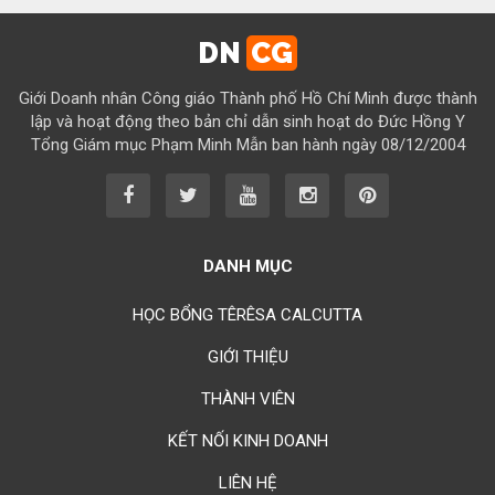
Chúc mừng bổn mạng Chị Maria Vũ Thị Cộng Hòa 15/08
DN
CG
Chúc mừng bổn mạng Chị Maria Nguyễn Tuấn Đông Quân 15/08
Giới Doanh nhân Công giáo Thành phố Hồ Chí Minh được thành
Chúc mừng bổn mạng Chị Maria Lâm Thanh Trúc 15/08
lập và hoạt động theo bản chỉ dẫn sinh hoạt do Đức Hồng Y
Tổng Giám mục Phạm Minh Mẫn ban hành ngày 08/12/2004
Chúc mừng bổn mạng Chị Maria Từ Ngọc Phụng 15/08
Chúc mừng bổn mạng Chị Rosa Nguyễn Mến Quý 23/08
Chúc mừng bổn mạng Chị Rosa Lima Nguyễn Thụy Khánh Hồng
23/08
DANH MỤC
Chúc mừng bổn mạng Anh Augustino Lương Hoằng Đức 28/08
HỌC BỔNG TÊRÊSA CALCUTTA
GIỚI THIỆU
THÀNH VIÊN
KẾT NỐI KINH DOANH
LIÊN HỆ