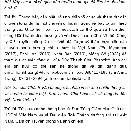
Hỏi: Vậy các tu sĩ và giáo dân muốn tham gia thì liên hệ ghi danh
ở đâu?
Trả lời: Trước hết, cần hiểu rõ tinh thần tổ chức và tham dự các
chuyến tông du, là một chuyến đi hành hương và bày tỏ tình hiệp
thông của Giáo hội hoàn vũ một cách cụ thể qua sự hiện diện
cùng Hội Thánh địa phương và với Đức Thánh Cha. Vì thế, Công
ty CP Truyền thông Du lịch Việt đã được uỷ thác thực hiện các
chuyến hành hương chính thức từ Việt Nam đến Myanmar
(2017), Thái Lan (2019), Nhật Bản (2019), Mông Cổ (2023) để
tham gia chuyến tông du của Đức Thánh Cha Phanxicô. Anh chị
em tín hữu có thể liên hệ thông tin và ghi danh qua
email
hanhhuong@dulichviet.com.vn
hoặc 0984117188 (chị Anna
Trang), 0913142294 (anh Gioan Baotixita Đạt).
Hỏi: Xin cha Chánh Văn phòng xác nhận vì có khá nhiều thông tin
và nguồn tin khác biệt: Đức Thánh Cha Phanxicô có tông du đến
Việt Nam không?
Trả lời: Tôi chưa nghe thông báo từ Đức Tổng Giám Mục Chủ tịch
HĐGM Việt Nam và vị Đại diện Toà Thánh thường trú tại Việt
Nam. Cám ơn Truyền thông và anh chị em.