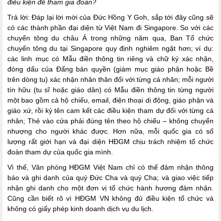
điều kiện để tham gia đoàn?
Trả lời: Đáp lại lời mời của Đức Hồng Y Goh, sắp tới đây cũng sẽ
có các thành phần đại diện từ Việt Nam đi Singapore. So với các
chuyến tông du châu Á trong những năm qua, Ban Tổ chức
chuyến tông du tại Singapore quy định nghiêm ngặt hơn; ví dụ:
các linh mục có Mẫu điền thông tin riêng và chữ ký xác nhận,
đóng dấu của Đấng bản quyền (giám mục giáo phận hoặc Bề
trên dòng tu) xác nhận nhân thân đối với từng cá nhân; mỗi người
tín hữu (tu sĩ hoặc giáo dân) có Mẫu điền thông tin từng người
một bao gồm cả hộ chiếu, email, điện thoại di động, giáo phận và
giáo xứ, rồi ký tên cam kết các điều kiện tham dự đối với từng cá
nhân; Thẻ vào cửa phải đúng tên theo hộ chiếu – không chuyển
nhượng cho người khác được. Hơn nữa, mỗi quốc gia có số
lượng rất giới hạn và đại diện HĐGM chịu trách nhiệm tổ chức
đoàn tham dự của quốc gia mình.
Vì thế, Văn phòng HĐGM Việt Nam chỉ có thể đảm nhận thông
báo và ghi danh của quý Đức Cha và quý Cha; và giao việc tiếp
nhận ghi danh cho một đơn vị tổ chức hành hương đảm nhận.
Cũng cần biết rõ vì HĐGM VN không đủ điều kiện tổ chức và
không có giấy phép kinh doanh dịch vụ du lịch.