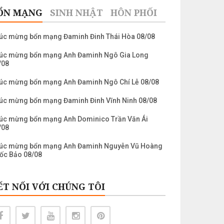
ỔN MẠNG
SINH NHẬT
HÔN PHỐI
úc mừng bổn mạng Đaminh Đinh Thái Hòa 08/08
úc mừng bổn mạng Anh Đaminh Ngô Gia Long
/08
úc mừng bổn mạng Anh Đaminh Ngô Chí Lễ 08/08
úc mừng bổn mạng Đaminh Đinh Vĩnh Ninh 08/08
úc mừng bổn mạng Anh Dominico Trần Văn Ái
/08
úc mừng bổn mạng Anh Đaminh Nguyễn Vũ Hoàng
ốc Bảo 08/08
úc mừng bổn mạng Laurenso Trần Nguyễn Khánh
âu 10/08
ẾT NỐI VỚI CHÚNG TÔI
úc mừng bổn mạng Anh Laurenso Nguyễn Ngọc
ển 10/08