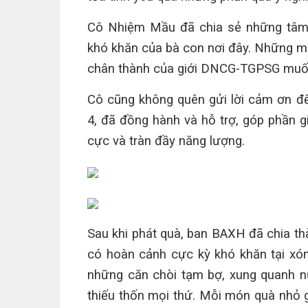
Cô Nhiệm Mầu đã chia sẻ những tâm 
khó khăn của bà con nơi đây. Những mó
chân thành của giới DNCG-TGPSG muố
Cô cũng không quên gửi lời cảm ơn 
4, đã đồng hành và hỗ trợ, góp phần gi
cực và tràn đầy năng lượng.
Sau
khi phát quà, b
an BAXH đã chia th
có hoàn cảnh cực kỳ khó khăn tại xó
những căn chòi tạm bợ, xung quanh nư
thiếu thốn mọi thứ. Mỗi món quà nhỏ g