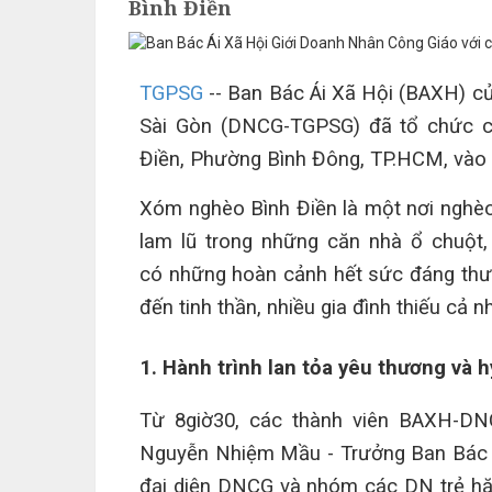
Bình Điền
TGPSG
--
Ban Bác Ái Xã Hội (BAXH) c
Sài Gòn (DNCG-TGPSG) đã tổ chức c
Điền, Phường Bình Đông, TP.HCM, vào
Xóm
nghèo
Bình Điền là một nơi nghèo
lam lũ trong những căn nhà ổ chuột,
có những hoàn cảnh hết sức đáng thươ
đến tinh thần, nhiều gia đình thiếu cả 
1. Hành trình lan tỏa yêu thương và 
Từ 8giờ30, các thành viên BAXH
-
DNC
Nguyễn Nhiệm Mầu
-
Trưởng Ban Bác 
đại diện DNCG
và nhóm các DN trẻ hăn