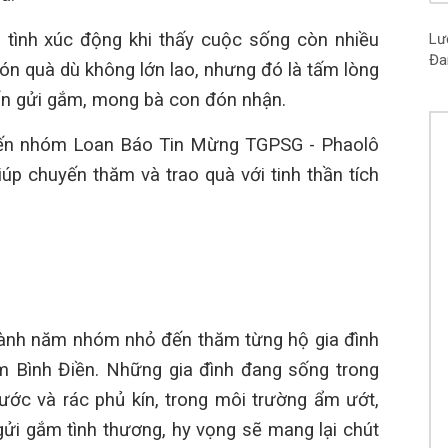
Ch
Kh
tình xúc động khi thấy cuộc sống còn nhiều
Lư
Đa
Ch
n quà dù không lớn lao, nhưng đó là tấm lòng
Ng
n gửi gắm, mong bà con đón nhận.
Ch
15
đến nhóm Loan Báo Tin Mừng TGPSG -
Phaolô
Ch
úp chuyến thăm và trao quà với tinh thần tích
Ch
Ch
15
Ch
15
Ch
ành năm nhóm nhỏ đến thăm từng hộ gia đình
Ch
m Bình Điền. Những gia đình đang sống trong
Vâ
ớc và rác phủ kín, trong môi trường ẩm ướt,
Ch
ửi gắm tình thương, hy vọng sẽ mang lại chút
15