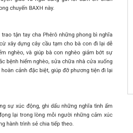
rong chuyến BAXH này
.
Ch
Th
Ch
15
trao tận tay cha
Phêrô
những phong bì nghĩa
Ch
 cừ xây dựng cây cầu tạm
cho
bà con đi lại dễ
15
ểm nghèo, v
à
giúp bà con nghèo
giảm bớt sự
Ch
mắc bệnh hiểm nghèo, sửa chữa nhà cửa xuống
15
oàn cảnh đặc biệt, giúp đỡ phương tiện đi lại
Ch
Lo
Ch
15
ong sự xúc động, ghi dấu những nghĩa tình ấm
Ch
đọng lại trong lòng mỗi người những cảm xúc
Ch
15
 hành trình sẻ chia tiếp theo.