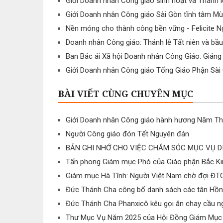
Giới Doanh nhân Công giáo sinh hoạt và Thánh 
Giới Doanh nhân Công giáo Sài Gòn tĩnh tâm M
Nền móng cho thành công bền vững - Felicite N
Doanh nhân Công giáo: Thánh lễ Tất niên và bầu 
Ban Bác ái Xã hội Doanh nhân Công Giáo: Gián
Giới Doanh nhân Công giáo Tổng Giáo Phận Sài
BÀI VIẾT CÙNG CHUYÊN MỤC
Giới Doanh nhân Công giáo hành hương Năm Thá
Người Công giáo đón Tết Nguyên đán
BẢN GHI NHỚ CHO VIỆC CHĂM SÓC MỤC VỤ D
Tấn phong Giám mục Phó của Giáo phận Bắc Ki
Giám mục Hà Tĩnh: Người Việt Nam chờ đợi ĐT
Đức Thánh Cha công bố danh sách các tân Hồn
Đức Thánh Cha Phanxicô kêu gọi ăn chay cầu ng
Thư Mục Vụ Năm 2025 của Hội Đồng Giám Mục 