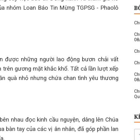
B
t của nhóm Loan Báo Tin Mừng TGPSG
-
Phaolô
Ch
Ch
08
Ch
àn được những người lao
động
bươn
chải vất
Ch
 trên gương mặt khắc khổ. Tất cả lần lượt xếp
Ch
hần quà nhỏ nhưng chứa chan tình yêu thương
08
Ch
Qu
Ch
Ch
K
 bên nhau đọc kinh cầu nguyện, dâng lên Chúa
Ch
ua bàn tay của các vị ân nhân, đã góp phần lan
Bi
a.