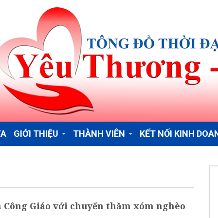
TA
GIỚI THIỆU
THÀNH VIÊN
KẾT NỐI KINH DOA
n Công Giáo với chuyến thăm xóm nghèo