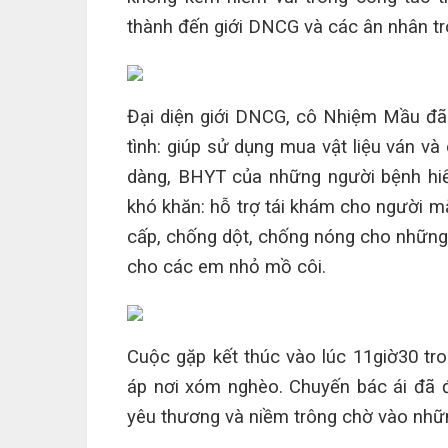
thành đến giới DNCG
và các ân nhân
t
Đại diện giới DNCG, cô Nhiệm
Mầu đã 
tình
:
giúp
sử dụng mua vật liệu ván và
dàng
, BHYT của những người bệnh hi
khó khăn:
hỗ trợ tái khám cho người 
cấp, chống dột, chống nóng cho những h
cho các em nhỏ mồ côi.
Cuộc gặp kết thúc vào lúc 11giờ30 tr
áp nơi xóm nghèo. Chuyến bác ái đã 
yêu thương và niềm trông chờ vào những