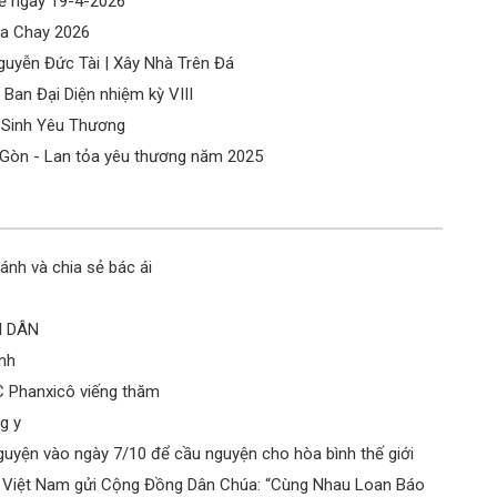
lễ ngày 19-4-2026
Ch
ùa Chay 2026
15
guyễn Đức Tài | Xây Nhà Trên Đá
Ch
Ban Đại Diện nhiệm kỳ VIII
Qu
g Sinh Yêu Thương
Ch
 Gòn - Lan tỏa yêu thương năm 2025
15
Ch
15
nh và chia sẻ bác ái
Ch
23
Ch
I DÂN
Kh
nh
Ch
C Phanxicô viếng thăm
Đứ
g y
uyện vào ngày 7/10 để cầu nguyện cho hòa bình thế giới
Việt Nam gửi Cộng Đồng Dân Chúa: “Cùng Nhau Loan Báo