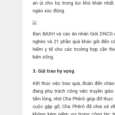
an ủi cho họ trong lúc khó khăn nhấ
ngào xúc động.
Ban BAXH
và
các
ân nhân Giới DNCG
đ
nghèo và 21
phần quà khác gởi
đến
cá
hiểm y tế cho các trường hợp cần thiế
kiện sống
.
3. Gửi trao hy vọng
K
ết thúc
việc
trao quà
, đoàn đến chà
đang phụ trách công việc truyền giáo
tấm lòng, nhờ Cha
Phêrô
giúp đỡ thực 
cuộc gặp
gỡ
, Cha Phê
rô
đã chia sẻ 
không kém niềm
vui
trong công tác t