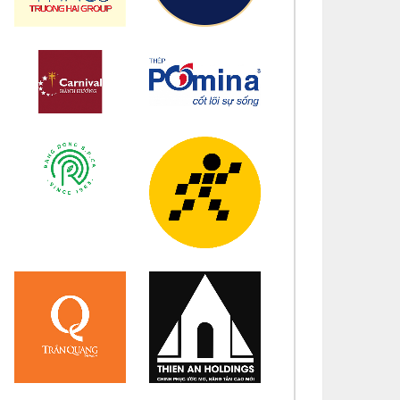
úc mừng bổn mạng Maria Lê Thị Dung 15/08
úc mừng bổn mạng Maria Vũ Thị Hoài Trang 15/08
úc mừng bổn mạng Maria Ngô Thị Thu 15/08
úc mừng bổn mạng Chị Maria Trương Thị Thanh
ân 15/08
úc mừng bổn mạng Chị Maria Nguyễn Ngọc Giao
inh 15/08
úc mừng bổn mạng Maria Đỗ Vy Hạ 15/08
úc mừng bổn mạng Maria Nguyễn Thị Trung Thu
/08
úc mừng bổn mạng Chị Maria Nguyễn Thị Tiết Hạnh
/08
úc mừng bổn mạng Maria Nguyễn Ngọc Anh 15/08
úc mừng bổn mạng Chị Maria Nguyễn Thị Diệu
ương 15/08