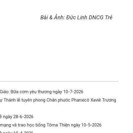
Ch
Ch
Ph
Bài & Ảnh: Đức Linh DNCG Trẻ
Ch
15
Ch
Ch
15
Ch
15
Ch
 Giáo: Bữa cơm yêu thương ngày 10-7-2026
Ch
ự Thánh lễ tuyên phong Chân phước Phanxicô Xaviê Trương
15
Ch
lễ ngày 28-6-2026
Ch
 mạng và trao học bổng Tôma Thiện ngày 10-5-2026
15