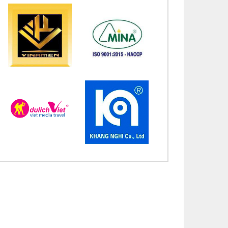
úc mừng bổn mạng Chị Maria Nguyễn Thị Bích
uận 15/08
úc mừng bổn mạng Chị Maria Vương Thị Ngọc Chi
/08
úc mừng bổn mạng Chị Maria Đặng Thị Lan Hương
/08
úc mừng bổn mạng Chị Maria Nguyễn Nhiệm Mầu
/08
úc mừng bổn mạng Chị Maria Nguyễn Mỹ Quỳnh
an 15/08
úc mừng bổn mạng Chị Maria Nguyễn Thị Ánh Hồng
/08
úc mừng bổn mạng Chị Maria Vũ Thị Hà 15/08
úc mừng bổn mạng Chị Maria Nguyễn Thị Thành
/08