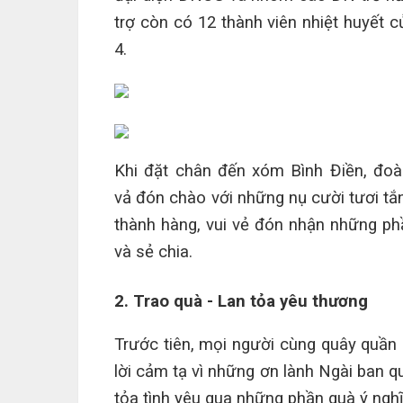
trợ còn có 12 thành viên nhiệt huyế
4.
Khi đặt chân đến xóm Bình Điền, đo
vả
đón chào với những nụ cười tươi tắn
thành hàng, vui vẻ đón nhận những p
và sẻ chia.
2. Trao quà - Lan tỏa yêu thương
Trước tiên, mọi người cùng quây quần
lời cảm tạ vì những ơn lành Ngài ban q
tỏa tình yêu qua những phần quà ý nghĩ