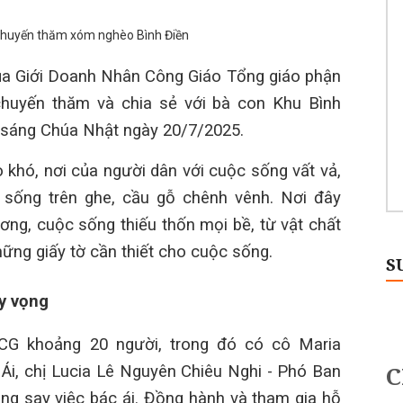
ủa Giới Doanh Nhân Công Giáo Tổng giáo phận
huyến thăm và chia sẻ
với bà con Khu Bình
 sáng Chúa Nhật ngày 20/7/2025.
 khó, nơi của người dân với cuộc sống vất vả,
 sống trên ghe, cầu gỗ chênh vênh. Nơi đây
ng, cuộc sống thiếu thốn mọi bề, từ vật chất
những giấy tờ cần thiết cho cuộc sống.
S
hy vọng
G khoảng 20 người, trong đó có cô Maria
Ái, chị Lucia Lê Nguyên Chiêu Nghi
-
Phó Ban
g say việc bác ái. Đ
ồng hành và tham gia hỗ