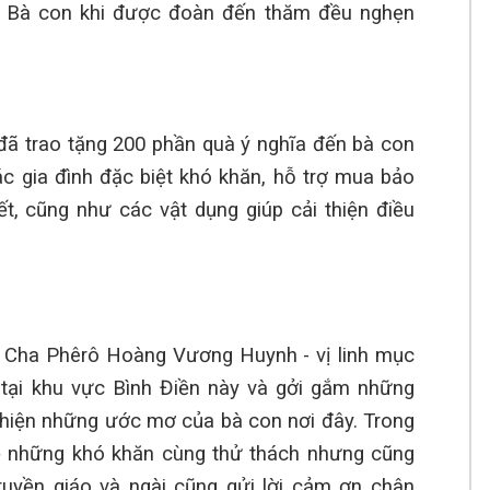
t. Bà con khi được đoàn đến thăm đều nghẹn
Ch
Ch
Ch
ã trao tặng 200 phần quà ý nghĩa đến bà
con
Ch
Xu
c gia đình đặc
biệt khó khăn,
hỗ trợ mua bảo
t, cũng như các vật dụng giúp cải thiện điều
Ch
Tr
Ch
Ch
15
o Cha Phêrô Hoàng Vương Huynh
- vị linh mục
Ch
 tại khu vực Bình Điền này
và
gởi gắm những
15
hiện những ước mơ của bà con nơi đây. Trong
Ch
về những
khó khăn
cùng
thử thách
nhưng cũng
Ch
ruyền giáo
và ngài cũng
gửi lời cảm ơn chân
Ph